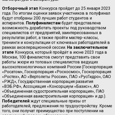
Отборочный этап
Конкурса пройдет до 25 января 2023
года. По итогам оценки заявок участников в полуфинал
будут отобраны 200 лучших работ студентов и
аспирантов.
Полуфиналистам
будет представлена
возможность доработать проекты под руководством
специалистов от предприятий, заинтересованных в
результатах работ, а также пройти мастер-классы,
тренинги и консультации от ключевых работодателей в
рамках акселерационной сессии.
На заключительном
этапе
Конкурса, который пройдёт в июне 2023 года в
Москве, 100 финалистов смогут представить свои
работы жюри из топовых специалистов ведущих
высокотехнологичных компаний России (Госкорпорация
«Росатом», Госкорпорация «Роскосмос», Госкорпорация
«Ростех», АО «Вертолеты России», ПАО «РусГидро», ОАО
«РЖД», Государственная корпорация развития
«ВЭБ.РФ», Ассоциация «Консорциум «Базис»», АО
«Объединенная судостроительная корпорация», ПАО
«Объединенная авиастроительная корпорация» и др.).
Победителей
ждут специальные призы от
работодателей, предложения по трудоустройству. Кроме
того, они получат преимущество при поступлении на