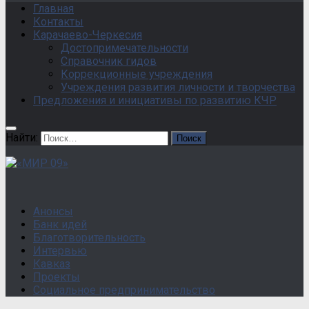
Главная
Контакты
Карачаево-Черкесия
Достопримечательности
Справочник гидов
Коррекционные учреждения
Учреждения развития личности и творчества
Предложения и инициативы по развитию КЧР
Найти:
Анонсы
Банк идей
Благотворительность
Интервью
Кавказ
Проекты
Социальное предпринимательство