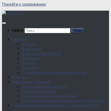
Перейти к содержанию
Найти:
Главная
Анонсы
Банк идей
Благотворительность
Интервью
Кавказ
Проекты
Социальное предпринимательство
Контакты
Карачаево-Черкесия
Достопримечательности
Справочник гидов
Коррекционные учреждения
Учреждения развития личности и творчества
Предложения и инициативы по развитию КЧР