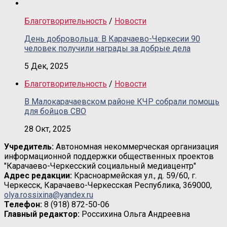
Благотворительность
/
Новости
День добровольца: В Карачаево-Черкесии 90
человек получили награды за добрые дела
5 Дек, 2025
Благотворительность
/
Новости
В Малокарачаевском районе КЧР собрали помощь
для бойцов СВО
28 Окт, 2025
Учредитель:
Автономная некоммерческая организация
информационной поддержки общественных проектов
"Карачаево-Черкесский социальный медиацентр"
Адрес редакции:
Красноармейская ул., д. 59/60, г.
Черкесск, Карачаево-Черкесская Республика, 369000,
olya.rossixina@yandex.ru
Телефон:
8 (918) 872-50-06
Главный редактор:
Россихина Ольга Андреевна