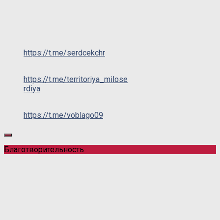
https://t.me/serdcekchr
https://t.me/territoriya_milose
rdiya
https://t.me/voblago09
Благотворительность