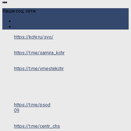
Наши соц. сети:
https://kchr.ru/svo/
https://t.me/samira_kchr
https://t.me/vmestekchr
https://t.me/psod
09
https://t.me/centr_chs