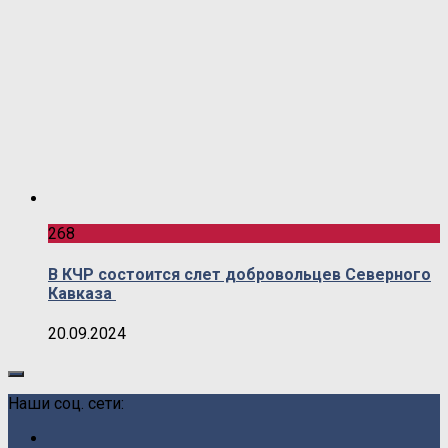
268
В КЧР состоится слет добровольцев Северного
Кавказа
20.09.2024
Наши соц. сети: