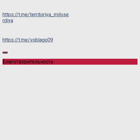
https://t.me/territoriya_milose
rdiya
https://t.me/voblago09
Благотворительность