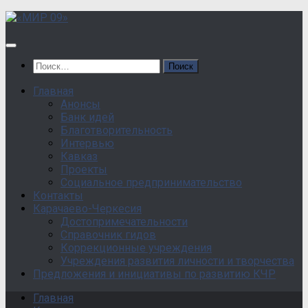
Перейти
к
содержанию
Найти:
Главная
Анонсы
Банк идей
Благотворительность
Интервью
Кавказ
Проекты
Социальное предпринимательство
Контакты
Карачаево-Черкесия
Достопримечательности
Справочник гидов
Коррекционные учреждения
Учреждения развития личности и творчества
Предложения и инициативы по развитию КЧР
Главная