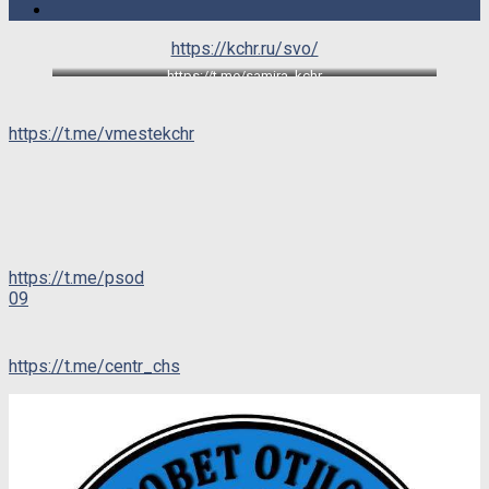
https://kchr.ru/svo/
https://t.me/samira_kchr
https://t.me/vmestekchr
https://t.me/psod
09
https://t.me/centr_chs