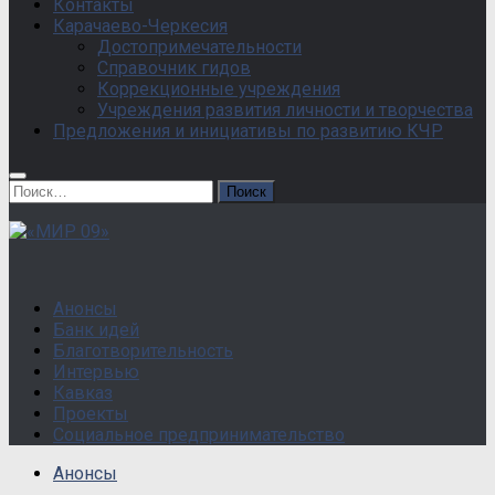
Контакты
Карачаево-Черкесия
Достопримечательности
Справочник гидов
Коррекционные учреждения
Учреждения развития личности и творчества
Предложения и инициативы по развитию КЧР
Найти:
Анонсы
Банк идей
Благотворительность
Интервью
Кавказ
Проекты
Социальное предпринимательство
Анонсы