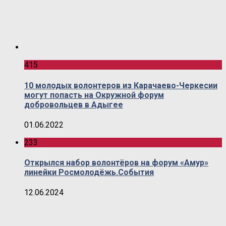
415
10 молодых волонтеров из Карачаево-Черкесии
могут попасть на Окружной форум
добровольцев в Адыгее
01.06.2022
233
Открылся набор волонтёров на форум «Амур»
линейки Росмолодёжь.События
12.06.2024