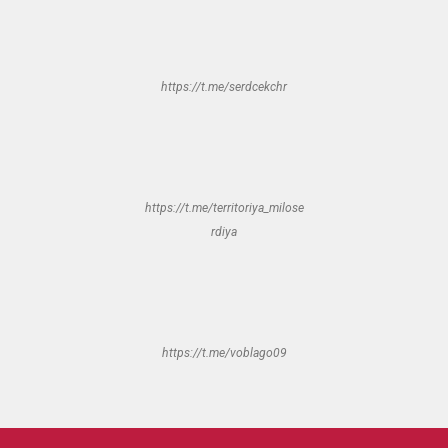
https://t.me/serdcekchr
https://t.me/territoriya_milose
rdiya
https://t.me/voblago09