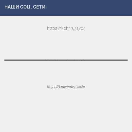
НАШИ СОЦ. СЕТИ:
https://kchr.ru/svo/
https://t.me/samira_kchr
https://t.me/vmestekchr