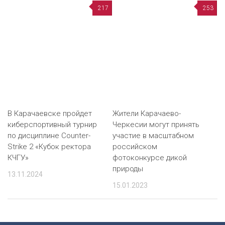
217
253
В Карачаевске пройдет
Жители Карачаево-
киберспортивный турнир
Черкесии могут принять
по дисциплине Counter-
участие в масштабном
Strike 2 «Кубок ректора
российском
КЧГУ»
фотоконкурсе дикой
природы
13.11.2024
15.01.2023