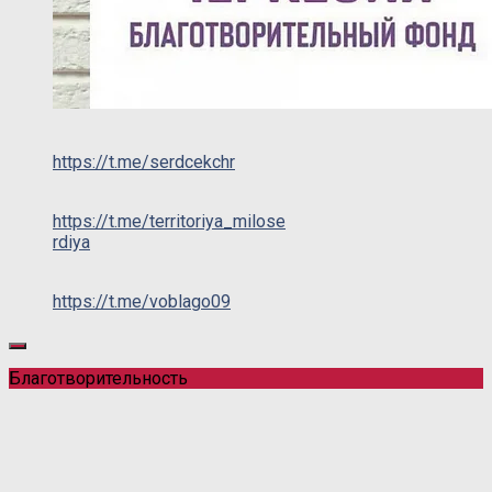
https://t.me/serdcekchr
https://t.me/territoriya_milose
rdiya
https://t.me/voblago09
Благотворительность