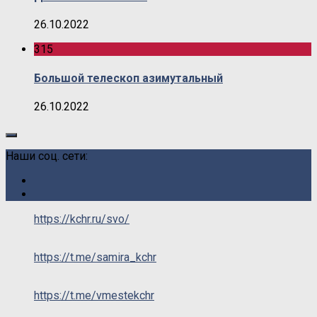
26.10.2022
315
Большой телескоп азимутальный
26.10.2022
Наши соц. сети:
https://kchr.ru/svo/
https://t.me/samira_kchr
https://t.me/vmestekchr