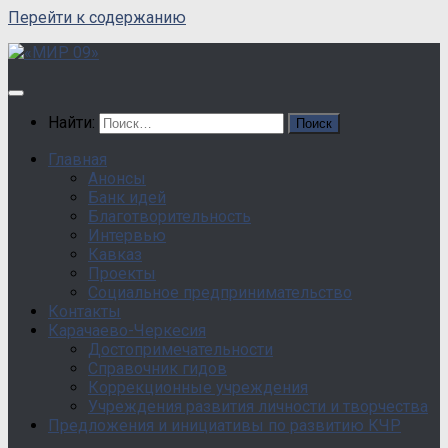
Перейти к содержанию
Найти:
Главная
Анонсы
Банк идей
Благотворительность
Интервью
Кавказ
Проекты
Социальное предпринимательство
Контакты
Карачаево-Черкесия
Достопримечательности
Справочник гидов
Коррекционные учреждения
Учреждения развития личности и творчества
Предложения и инициативы по развитию КЧР