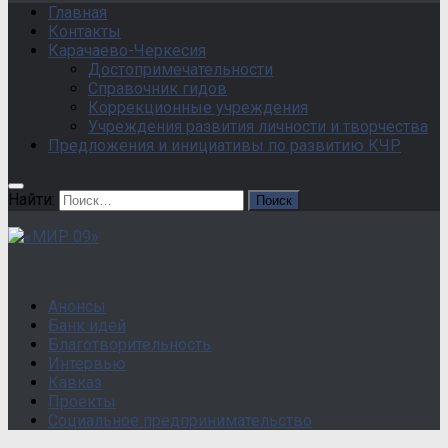
Главная
Контакты
Карачаево-Черкесия
Достопримечательности
Справочник гидов
Коррекционные учреждения
Учреждения развития личности и творчества
Предложения и инициативы по развитию КЧР
Найти:
Анонсы
Банк идей
Благотворительность
Интервью
Кавказ
Проекты
Социальное предпринимательство