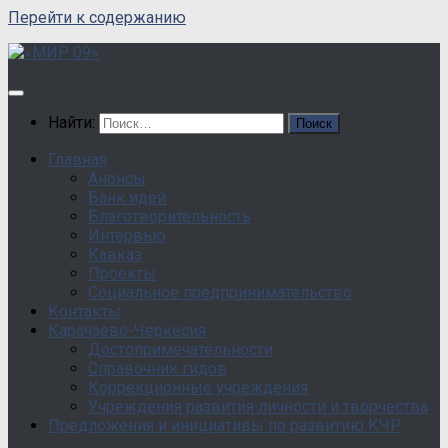
Перейти к содержанию
Найти:
Главная
Анонсы
Банк идей
Благотворительность
Интервью
Кавказ
Проекты
Социальное предпринимательство
Контакты
Карачаево-Черкесия
Достопримечательности
Справочник гидов
Коррекционные учреждения
Учреждения развития личности и творчества
Предложения и инициативы по развитию КЧР