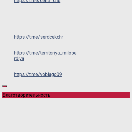
https://t.me/centr_chs
https://t.me/serdcekchr
https://t.me/territoriya_milose
rdiya
https://t.me/voblago09
Благотворительность