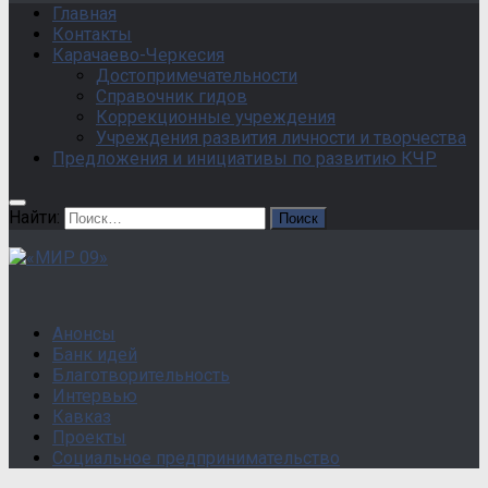
Главная
Контакты
Карачаево-Черкесия
Достопримечательности
Справочник гидов
Коррекционные учреждения
Учреждения развития личности и творчества
Предложения и инициативы по развитию КЧР
Найти:
Анонсы
Банк идей
Благотворительность
Интервью
Кавказ
Проекты
Социальное предпринимательство