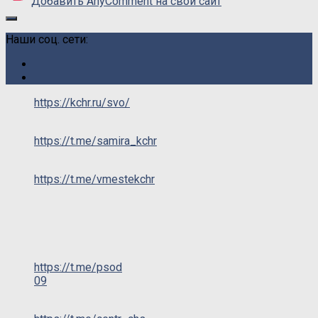
Добавить AnyComment на свой сайт
Наши соц. сети:
https://kchr.ru/svo/
https://t.me/samira_kchr
https://t.me/vmestekchr
https://t.me/psod
09