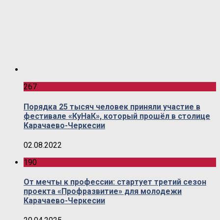
267
Порядка 25 тысяч человек приняли участие в
фестивале «КуНаК», который прошёл в столице
Карачаево-Черкесии
02.08.2022
190
От мечты к профессии: стартует третий сезон
проекта «Профразвитие» для молодежи
Карачаево-Черкесии