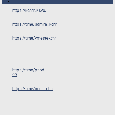
https://kchr.ru/svo/
https://t.me/samira_kchr
https://t.me/vmestekchr
https://t.me/psod
09
https://t.me/centr_chs