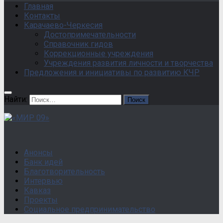
Главная
Контакты
Карачаево-Черкесия
Достопримечательности
Справочник гидов
Коррекционные учреждения
Учреждения развития личности и творчества
Предложения и инициативы по развитию КЧР
Найти:
Анонсы
Банк идей
Благотворительность
Интервью
Кавказ
Проекты
Социальное предпринимательство