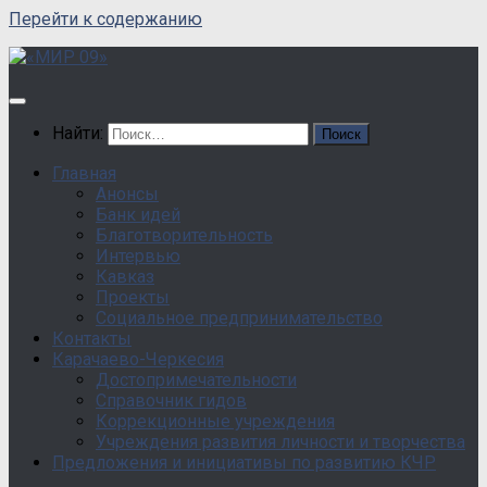
Перейти к содержанию
Найти:
Главная
Анонсы
Банк идей
Благотворительность
Интервью
Кавказ
Проекты
Социальное предпринимательство
Контакты
Карачаево-Черкесия
Достопримечательности
Справочник гидов
Коррекционные учреждения
Учреждения развития личности и творчества
Предложения и инициативы по развитию КЧР