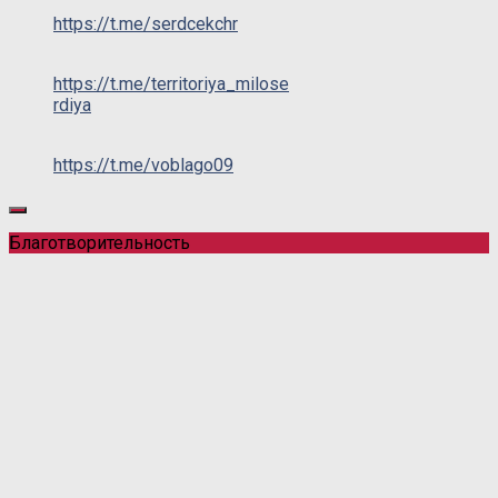
https://t.me/serdcekchr
https://t.me/territoriya_milose
rdiya
https://t.me/voblago09
Благотворительность