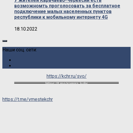
У жителей Карачаево-Черкесии есть
возможномть проголосовать за бесплатное
подключение малых населенных пунктов
республики к мобильному интернету 4G
18.10.2022
Наши соц. сети:
https://kchr.ru/svo/
https://t.me/samira_kchr
https://t.me/vmestekchr