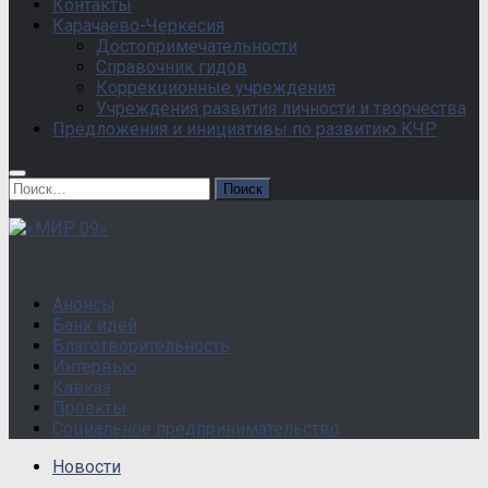
Контакты
Карачаево-Черкесия
Достопримечательности
Справочник гидов
Коррекционные учреждения
Учреждения развития личности и творчества
Предложения и инициативы по развитию КЧР
Найти:
Анонсы
Банк идей
Благотворительность
Интервью
Кавказ
Проекты
Социальное предпринимательство
Новости