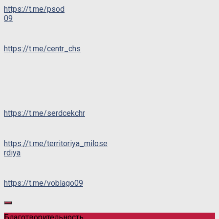
https://t.me/psod
09
https://t.me/centr_chs
https://t.me/serdcekchr
https://t.me/territoriya_milose
rdiya
https://t.me/voblago09
Благотворительность