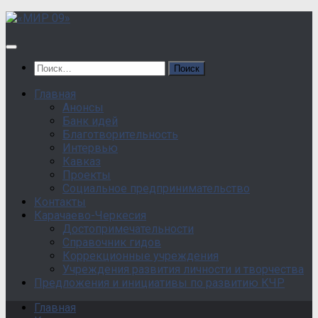
Перейти
к
содержанию
Найти:
Главная
Анонсы
Банк идей
Благотворительность
Интервью
Кавказ
Проекты
Социальное предпринимательство
Контакты
Карачаево-Черкесия
Достопримечательности
Справочник гидов
Коррекционные учреждения
Учреждения развития личности и творчества
Предложения и инициативы по развитию КЧР
Главная