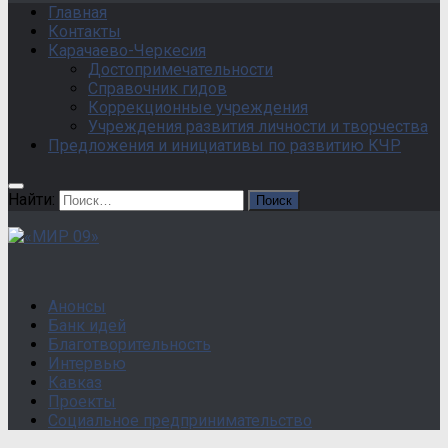
Главная
Контакты
Карачаево-Черкесия
Достопримечательности
Справочник гидов
Коррекционные учреждения
Учреждения развития личности и творчества
Предложения и инициативы по развитию КЧР
Найти:
Анонсы
Банк идей
Благотворительность
Интервью
Кавказ
Проекты
Социальное предпринимательство