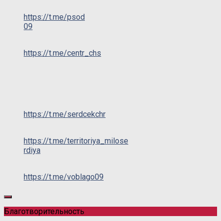
https://t.me/psod
09
https://t.me/centr_chs
https://t.me/serdcekchr
https://t.me/territoriya_milose
rdiya
https://t.me/voblago09
Благотворительность