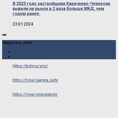
В 2023 году застройщики Карачаево-Черкесии
вывели на рынок в 2 раза больше МКД, чем
годом ранее
23.01.2024
Наши соц. сети:
https://kchr.ru/svo/
https://t.me/samira_kchr
https://t.me/vmestekchr