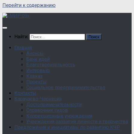
Перейти к содержанию
Найти:
Главная
Анонсы
Банк идей
Благотворительность
Интервью
Кавказ
Проекты
Социальное предпринимательство
Контакты
Карачаево-Черкесия
Достопримечательности
Справочник гидов
Коррекционные учреждения
Учреждения развития личности и творчества
Предложения и инициативы по развитию КЧР