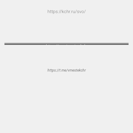
https://kchr.ru/svo/
https://t.me/samira_kchr
https://t.me/vmestekchr