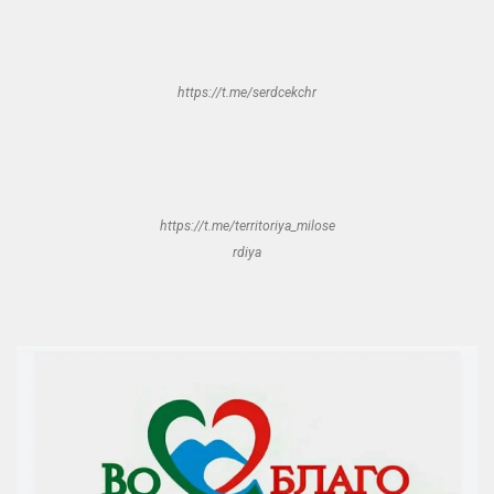
https://t.me/serdcekchr
https://t.me/territoriya_milose
rdiya