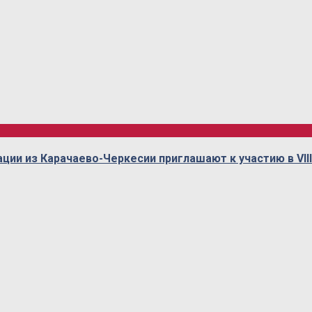
ии из Карачаево-Черкесии приглашают к участию в VII