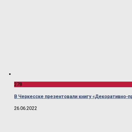
278
В Черкесске презентовали книгу «Декоративно-п
26.06.2022