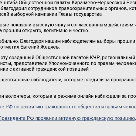
в штаба Общественной палаты Карачаево-Черкесской Респ
облагодарил сотрудников правоохранительных органов, ко
 всей выборной кампании Главы государства.
орые показали высокую явку и согласованным действиям 
 прошли открыто, легитимно и честно.
абильно. Благодаря нашим наблюдателям выборы прошли сп
— отметил Евгений Жедяев.
боту созданный Общественной палатой КЧР, региональный
ристы, представители Уполномоченного по правам челове
ики с активной гражданской позицией.
щественные наблюдатели, которые следили за прозрачнос
ли волонтеры, которые в режиме онлайн наблюдали за про
те РФ по развитию гражданского общества и правам чел
Президента РФ проявили активную гражданскую позицию, 