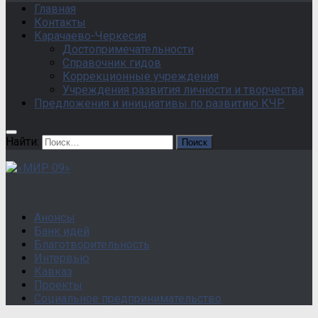
Главная
Контакты
Карачаево-Черкесия
Достопримечательности
Справочник гидов
Коррекционные учреждения
Учреждения развития личности и творчества
Предложения и инициативы по развитию КЧР
Найти:
Анонсы
Банк идей
Благотворительность
Интервью
Кавказ
Проекты
Социальное предпринимательство