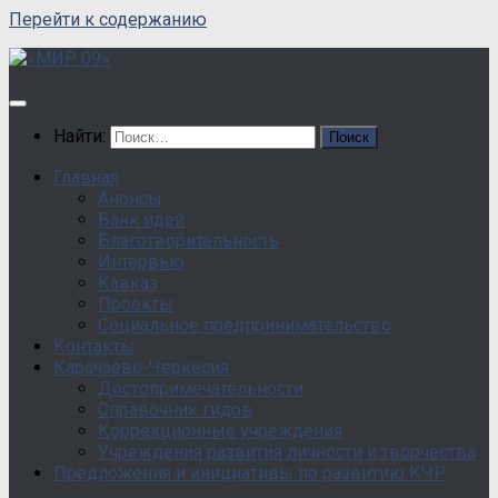
Перейти к содержанию
Найти:
Главная
Анонсы
Банк идей
Благотворительность
Интервью
Кавказ
Проекты
Социальное предпринимательство
Контакты
Карачаево-Черкесия
Достопримечательности
Справочник гидов
Коррекционные учреждения
Учреждения развития личности и творчества
Предложения и инициативы по развитию КЧР