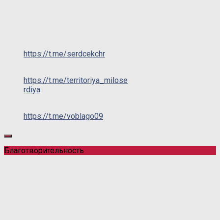
https://t.me/serdcekchr
https://t.me/territoriya_milose
rdiya
https://t.me/voblago09
Благотворительность