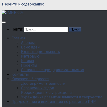
Перейти к содержанию
Найти:
Главная
Анонсы
Банк идей
Благотворительность
Интервью
Кавказ
Проекты
Социальное предпринимательство
Контакты
Карачаево-Черкесия
Достопримечательности
Справочник гидов
Коррекционные учреждения
Учреждения развития личности и творчества
Предложения и инициативы по развитию КЧР