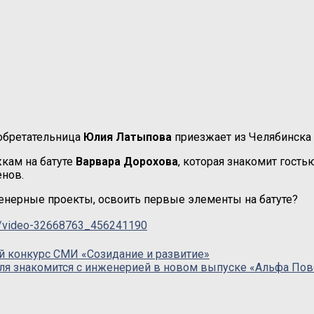
обретательница
Юлия Латыпова
приезжает из Челябинска 
жкам на батуте
Варвара Дорохова
, которая знакомит гост
енов.
нерные проекты, освоить первые элементы на батуте?
ru/video-32668763_456241190
ий конкурс СМИ «Созидание и развитие»
оля знакомится с инженерией в новом выпуске «Альфа По