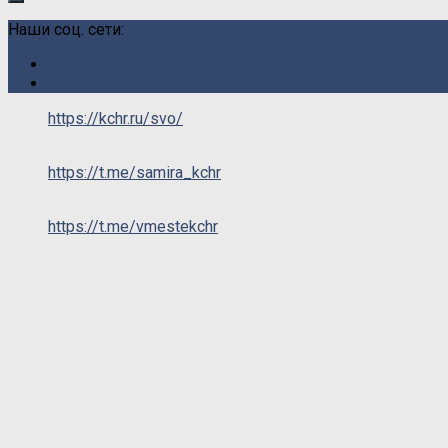
Наши соц. сети:
https://kchr.ru/svo/
https://t.me/samira_kchr
https://t.me/vmestekchr