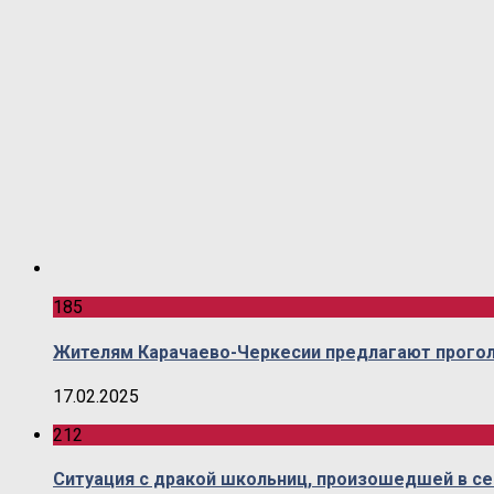
185
Жителям Карачаево-Черкесии предлагают прогол
17.02.2025
212
Ситуация с дракой школьниц, произошедшей в се