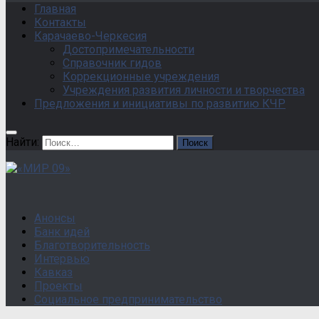
Главная
Контакты
Карачаево-Черкесия
Достопримечательности
Справочник гидов
Коррекционные учреждения
Учреждения развития личности и творчества
Предложения и инициативы по развитию КЧР
Найти:
Анонсы
Банк идей
Благотворительность
Интервью
Кавказ
Проекты
Социальное предпринимательство