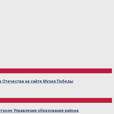
а Отечества на сайте Музея Победы
нтроле Управления образования района