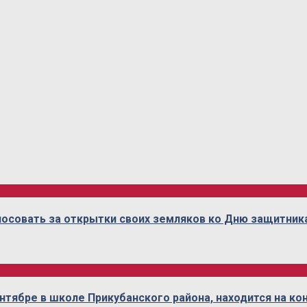
осовать за открытки своих земляков ко Дню защитник
нтябре в школе Прикубанского района, находится на ко