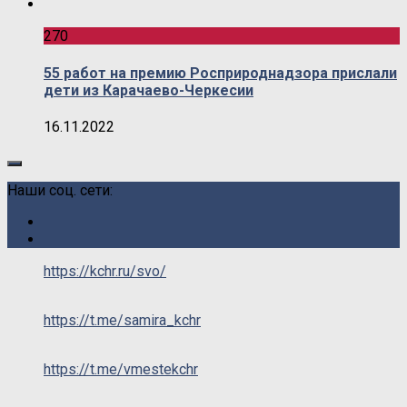
270
55 работ на премию Росприроднадзора прислали
дети из Карачаево-Черкесии
16.11.2022
Наши соц. сети:
https://kchr.ru/svo/
https://t.me/samira_kchr
https://t.me/vmestekchr