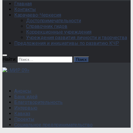
Главная
Контакты
Карачаево-Черкесия
Достопримечательности
Справочник гидов
Коррекционные учреждения
Учреждения развития личности и творчества
Предложения и инициативы по развитию КЧР
Найти:
Анонсы
Банк идей
Благотворительность
Интервью
Кавказ
Проекты
Социальное предпринимательство