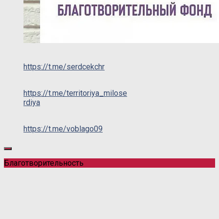
https://t.me/serdcekchr
https://t.me/territoriya_milose
rdiya
https://t.me/voblago09
Благотворительность