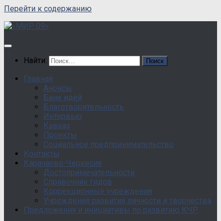
Перейти к содержанию
Найти:
Главная
Анонсы
Банк идей
Благотворительность
Интервью
Кавказ
Проекты
Социальное предпринимательство
Контакты
Карачаево-Черкесия
Достопримечательности
Справочник гидов
Коррекционные учреждения
Учреждения развития личности и творчества
Предложения и инициативы по развитию КЧР