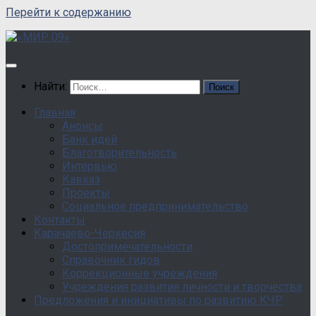
Перейти к содержанию
Найти:
Главная
Анонсы
Банк идей
Благотворительность
Интервью
Кавказ
Проекты
Социальное предпринимательство
Контакты
Карачаево-Черкесия
Достопримечательности
Справочник гидов
Коррекционные учреждения
Учреждения развития личности и творчества
Предложения и инициативы по развитию КЧР