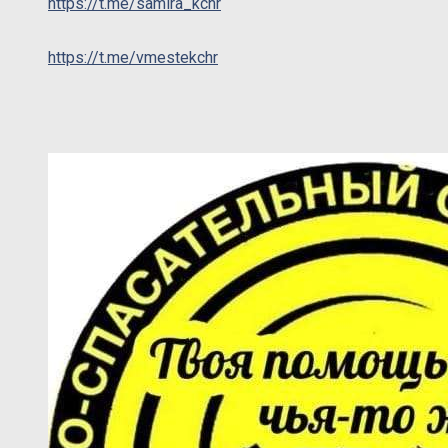
https://t.me/samira_kchr
https://t.me/vmestekchr