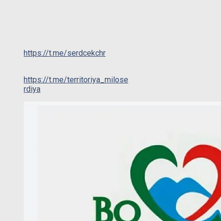
https://t.me/serdcekchr
https://t.me/territoriya_milose
rdiya