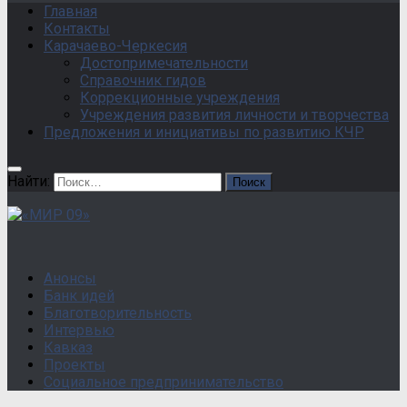
Главная
Контакты
Карачаево-Черкесия
Достопримечательности
Справочник гидов
Коррекционные учреждения
Учреждения развития личности и творчества
Предложения и инициативы по развитию КЧР
Найти:
Анонсы
Банк идей
Благотворительность
Интервью
Кавказ
Проекты
Социальное предпринимательство