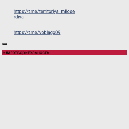
https://t.me/territoriya_milose
rdiya
https://t.me/voblago09
Благотворительность