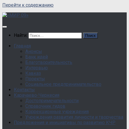
Перейти к содержанию
Найти:
Главная
Анонсы
Банк идей
Благотворительность
Интервью
Кавказ
Проекты
Социальное предпринимательство
Контакты
Карачаево-Черкесия
Достопримечательности
Справочник гидов
Коррекционные учреждения
Учреждения развития личности и творчества
Предложения и инициативы по развитию КЧР