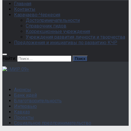
Главная
Контакты
Карачаево-Черкесия
Достопримечательности
Справочник гидов
Коррекционные учреждения
Учреждения развития личности и творчества
Предложения и инициативы по развитию КЧР
Найти:
Анонсы
Банк идей
Благотворительность
Интервью
Кавказ
Проекты
Социальное предпринимательство