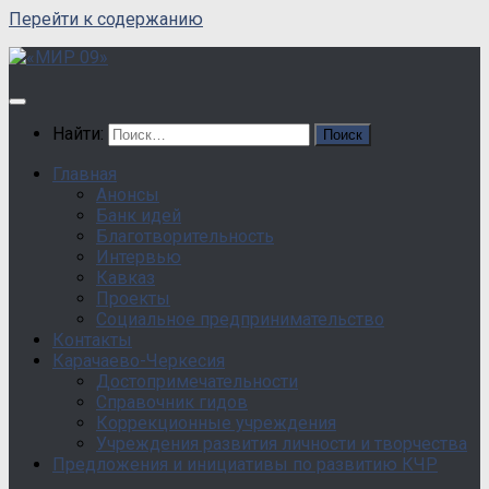
Перейти к содержанию
Найти:
Главная
Анонсы
Банк идей
Благотворительность
Интервью
Кавказ
Проекты
Социальное предпринимательство
Контакты
Карачаево-Черкесия
Достопримечательности
Справочник гидов
Коррекционные учреждения
Учреждения развития личности и творчества
Предложения и инициативы по развитию КЧР