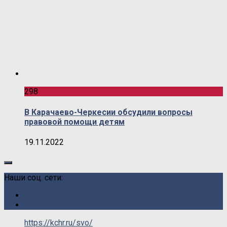
298
В Карачаево-Черкесии обсудили вопросы
правовой помощи детям
19.11.2022
Наши соц. сети:
https://kchr.ru/svo/