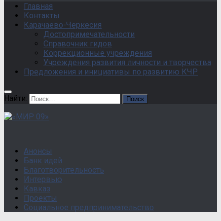
Главная
Контакты
Карачаево-Черкесия
Достопримечательности
Справочник гидов
Коррекционные учреждения
Учреждения развития личности и творчества
Предложения и инициативы по развитию КЧР
Найти:
Анонсы
Банк идей
Благотворительность
Интервью
Кавказ
Проекты
Социальное предпринимательство