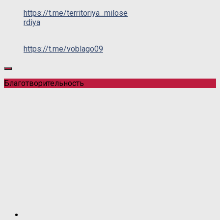
https://t.me/territoriya_milose
rdiya
https://t.me/voblago09
Благотворительность