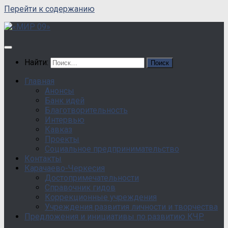
Перейти к содержанию
Найти:
Главная
Анонсы
Банк идей
Благотворительность
Интервью
Кавказ
Проекты
Социальное предпринимательство
Контакты
Карачаево-Черкесия
Достопримечательности
Справочник гидов
Коррекционные учреждения
Учреждения развития личности и творчества
Предложения и инициативы по развитию КЧР