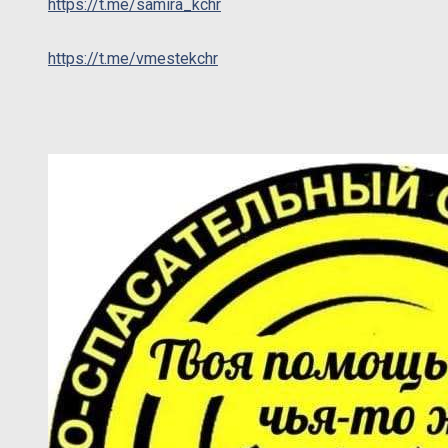
https://t.me/samira_kchr
https://t.me/vmestekchr