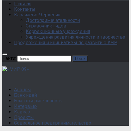
Главная
Контакты
Карачаево-Черкесия
Достопримечательности
Справочник гидов
Коррекционные учреждения
Учреждения развития личности и творчества
Предложения и инициативы по развитию КЧР
Найти:
Анонсы
Банк идей
Благотворительность
Интервью
Кавказ
Проекты
Социальное предпринимательство