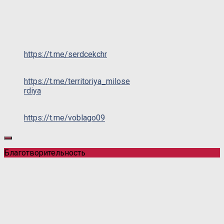
https://t.me/serdcekchr
https://t.me/territoriya_milose
rdiya
https://t.me/voblago09
Благотворительность