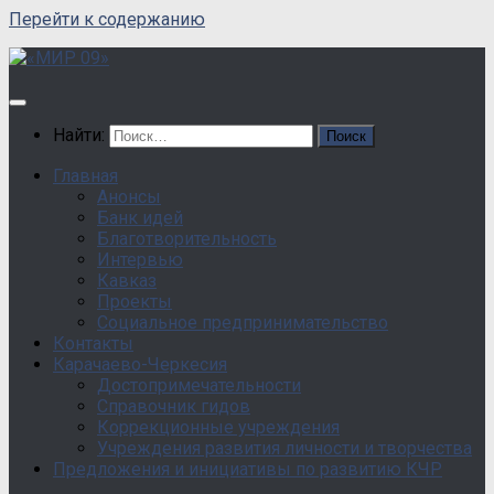
Перейти к содержанию
Найти:
Главная
Анонсы
Банк идей
Благотворительность
Интервью
Кавказ
Проекты
Социальное предпринимательство
Контакты
Карачаево-Черкесия
Достопримечательности
Справочник гидов
Коррекционные учреждения
Учреждения развития личности и творчества
Предложения и инициативы по развитию КЧР