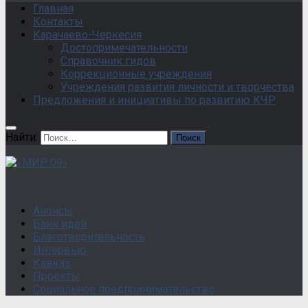
Главная
Контакты
Карачаево-Черкесия
Достопримечательности
Справочник гидов
Коррекционные учреждения
Учреждения развития личности и творчества
Предложения и инициативы по развитию КЧР
Найти:
Анонсы
Банк идей
Благотворительность
Интервью
Кавказ
Проекты
Социальное предпринимательство