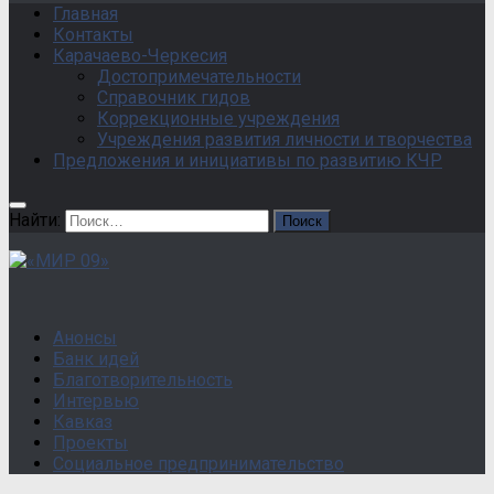
Главная
Контакты
Карачаево-Черкесия
Достопримечательности
Справочник гидов
Коррекционные учреждения
Учреждения развития личности и творчества
Предложения и инициативы по развитию КЧР
Найти:
Анонсы
Банк идей
Благотворительность
Интервью
Кавказ
Проекты
Социальное предпринимательство