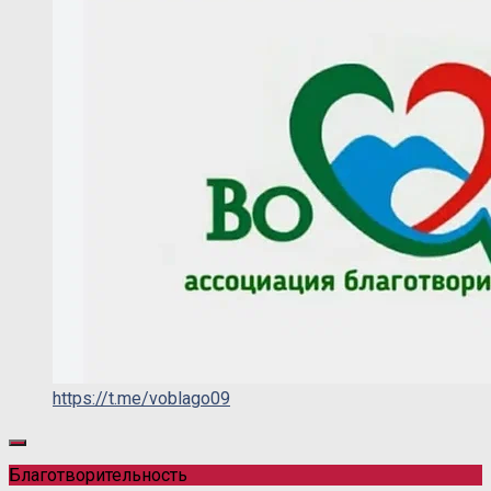
https://t.me/voblago09
Благотворительность