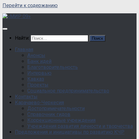
Перейти к содержанию
Найти:
Главная
Анонсы
Банк идей
Благотворительность
Интервью
Кавказ
Проекты
Социальное предпринимательство
Контакты
Карачаево-Черкесия
Достопримечательности
Справочник гидов
Коррекционные учреждения
Учреждения развития личности и творчества
Предложения и инициативы по развитию КЧР