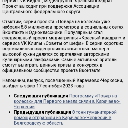
сервис “VK Видео”, медиагруппа “Красный квадрат”.
Проект выходит при поддержке Ассоциации
Центрального федерального округа.
Отметим, серии проекта «Повара на колесах» уже
набрали 8,8 миллионов просмотров в социальных сетях
Вконтакте и Одноклассники. Популярным стал
специальный проект медиагруппы «Красный квадрат» и
сервиса VK Клипы «Советы от шефа». В серии коротких
вертикальных видеороликов известные мастера
высокой кухни делятся со зрителями авторскими
кулинарными лайфхаками. Самые активные зрители
смогут выиграть ценные призы в конкурсах в
официальном сообществе проекта Вконтакте.
Напомним, выпуск, посвященный Карачаево-Черкесии,
выйдет в эфир 17 сентября 2023 года.
Следующая публикация
Программу «Повар на
колесах» для Первого канала сняли в Карачаево-
Черкесии
Предыдущая публикация
8 тонн гуманитарной
помощи отправили из Карачаево-Черкесии в
Белгородскую область