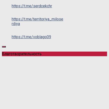
https://t.me/serdcekchr
https://t.me/territoriya_milose
rdiya
https://t.me/voblago09
Благотворительность