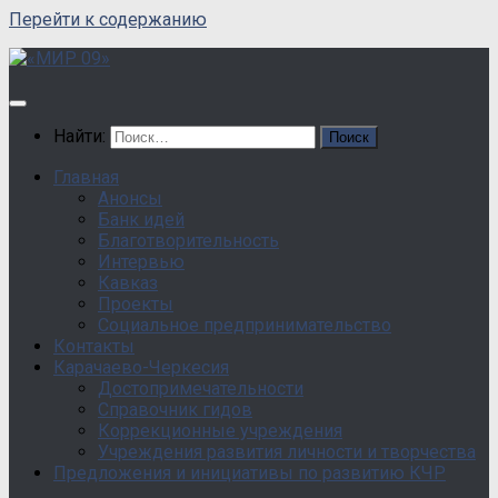
Перейти к содержанию
Найти:
Главная
Анонсы
Банк идей
Благотворительность
Интервью
Кавказ
Проекты
Социальное предпринимательство
Контакты
Карачаево-Черкесия
Достопримечательности
Справочник гидов
Коррекционные учреждения
Учреждения развития личности и творчества
Предложения и инициативы по развитию КЧР