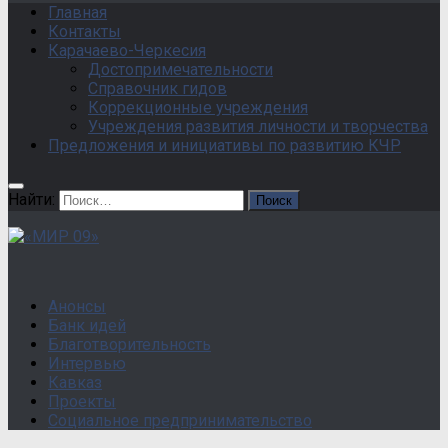
Главная
Контакты
Карачаево-Черкесия
Достопримечательности
Справочник гидов
Коррекционные учреждения
Учреждения развития личности и творчества
Предложения и инициативы по развитию КЧР
Найти:
Анонсы
Банк идей
Благотворительность
Интервью
Кавказ
Проекты
Социальное предпринимательство