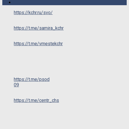
https://kchr.ru/svo/
https://t.me/samira_kchr
https://t.me/vmestekchr
https://t.me/psod
09
https://t.me/centr_chs