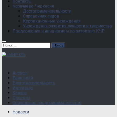
Контакты
Карачаево-Черкесия
Достопримечательности
Справочник гидов
Коррекционные учреждения
Учреждения развития личности и творчества
Предложения и инициативы по развитию КЧР
Найти:
Анонсы
Банк идей
Благотворительность
Интервью
Кавказ
Проекты
Социальное предпринимательство
Новости