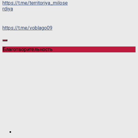
https://t.me/territoriya_milose
rdiya
https://t.me/voblago09
Благотворительность