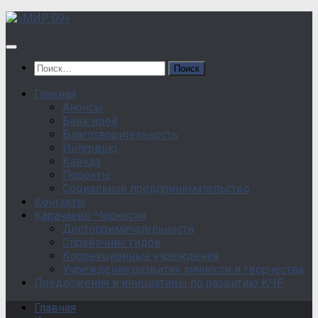
Перейти
к
содержанию
Найти:
Главная
Анонсы
Банк идей
Благотворительность
Интервью
Кавказ
Проекты
Социальное предпринимательство
Контакты
Карачаево-Черкесия
Достопримечательности
Справочник гидов
Коррекционные учреждения
Учреждения развития личности и творчества
Предложения и инициативы по развитию КЧР
Главная