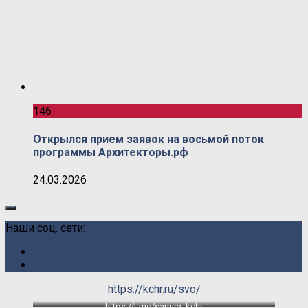
146
Открылся прием заявок на восьмой поток
программы Архитекторы.рф
24.03.2026
Наши соц. сети:
https://kchr.ru/svo/
https://t.me/samira_kchr