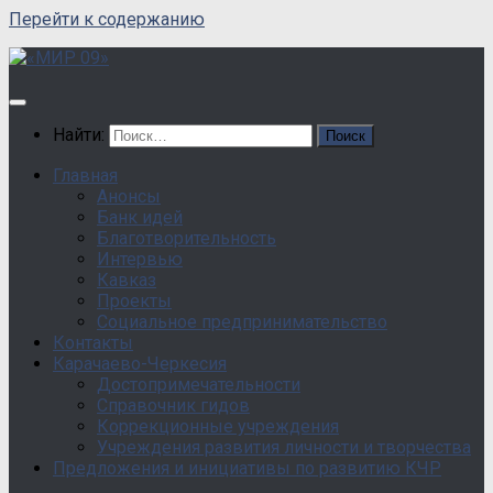
Перейти к содержанию
Найти:
Главная
Анонсы
Банк идей
Благотворительность
Интервью
Кавказ
Проекты
Социальное предпринимательство
Контакты
Карачаево-Черкесия
Достопримечательности
Справочник гидов
Коррекционные учреждения
Учреждения развития личности и творчества
Предложения и инициативы по развитию КЧР