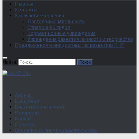
Главная
Контакты
Карачаево-Черкесия
Достопримечательности
Справочник гидов
Коррекционные учреждения
Учреждения развития личности и творчества
Предложения и инициативы по развитию КЧР
Найти:
Анонсы
Банк идей
Благотворительность
Интервью
Кавказ
Проекты
Социальное предпринимательство