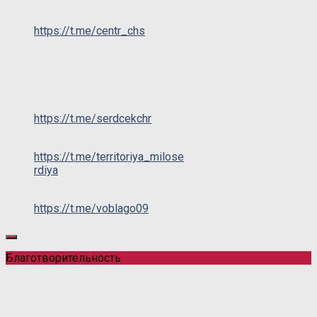
https://t.me/centr_chs
https://t.me/serdcekchr
https://t.me/territoriya_milose
rdiya
https://t.me/voblago09
Благотворительность