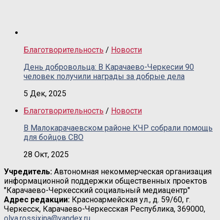
Благотворительность
/
Новости
День добровольца: В Карачаево-Черкесии 90
человек получили награды за добрые дела
5 Дек, 2025
Благотворительность
/
Новости
В Малокарачаевском районе КЧР собрали помощь
для бойцов СВО
28 Окт, 2025
Учредитель:
Автономная некоммерческая организация
информационной поддержки общественных проектов
"Карачаево-Черкесский социальный медиацентр"
Адрес редакции:
Красноармейская ул., д. 59/60, г.
Черкесск, Карачаево-Черкесская Республика, 369000,
olya.rossixina@yandex.ru