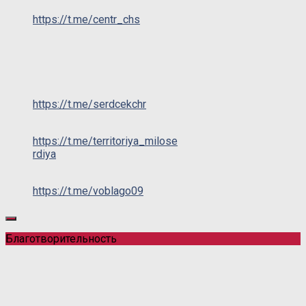
https://t.me/centr_chs
https://t.me/serdcekchr
https://t.me/territoriya_milose
rdiya
https://t.me/voblago09
Благотворительность