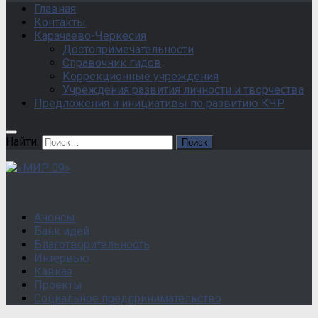
Главная
Контакты
Карачаево-Черкесия
Достопримечательности
Справочник гидов
Коррекционные учреждения
Учреждения развития личности и творчества
Предложения и инициативы по развитию КЧР
Найти:
Анонсы
Банк идей
Благотворительность
Интервью
Кавказ
Проекты
Социальное предпринимательство