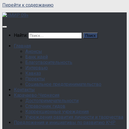
Перейти к содержанию
Найти:
Главная
Анонсы
Банк идей
Благотворительность
Интервью
Кавказ
Проекты
Социальное предпринимательство
Контакты
Карачаево-Черкесия
Достопримечательности
Справочник гидов
Коррекционные учреждения
Учреждения развития личности и творчества
Предложения и инициативы по развитию КЧР