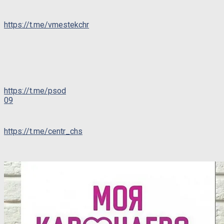
https://t.me/vmestekchr
https://t.me/psod
09
https://t.me/centr_chs