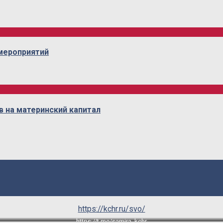
омероприятий
в на материнский капитал
https://kchr.ru/svo/
https://t.me/samira_kchr