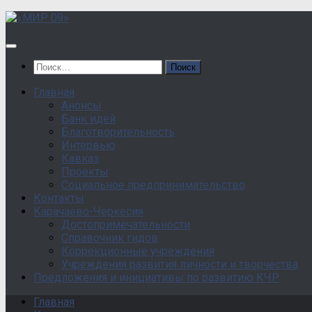
Перейти
к
содержанию
Найти:
Главная
Анонсы
Банк идей
Благотворительность
Интервью
Кавказ
Проекты
Социальное предпринимательство
Контакты
Карачаево-Черкесия
Достопримечательности
Справочник гидов
Коррекционные учреждения
Учреждения развития личности и творчества
Предложения и инициативы по развитию КЧР
Главная