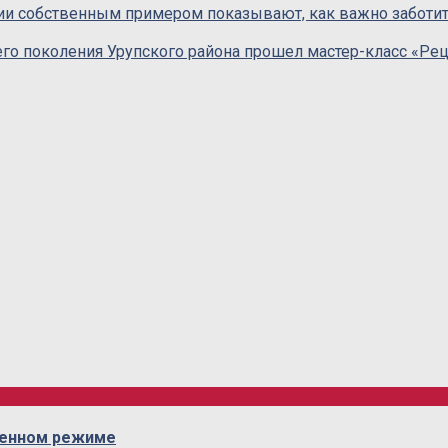
и собственным примером показывают, как важно заботитьс
его поколения Урупского района прошел мастер-класс «Р
ленном режиме