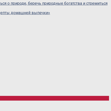
я о природе, беречь природные богатства и стремиться
ецепты домашней выпечки»