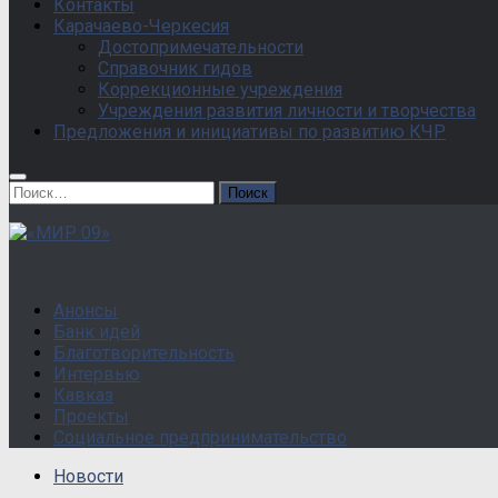
Контакты
Карачаево-Черкесия
Достопримечательности
Справочник гидов
Коррекционные учреждения
Учреждения развития личности и творчества
Предложения и инициативы по развитию КЧР
Найти:
Анонсы
Банк идей
Благотворительность
Интервью
Кавказ
Проекты
Социальное предпринимательство
Новости