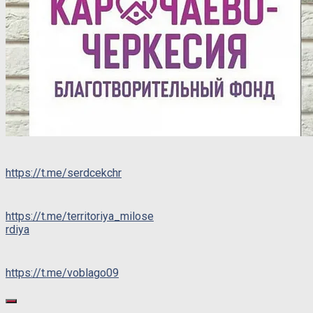
https://t.me/serdcekchr
https://t.me/territoriya_milose
rdiya
https://t.me/voblago09