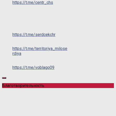
https://t.me/centr_chs
https://t.me/serdcekchr
https://t.me/territoriya_milose
rdiya
https://t.me/voblago09
Благотворительность