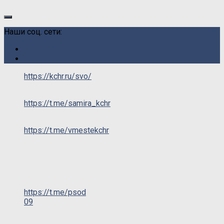
Наши соц. сети:
https://kchr.ru/svo/
https://t.me/samira_kchr
https://t.me/vmestekchr
https://t.me/psod
09