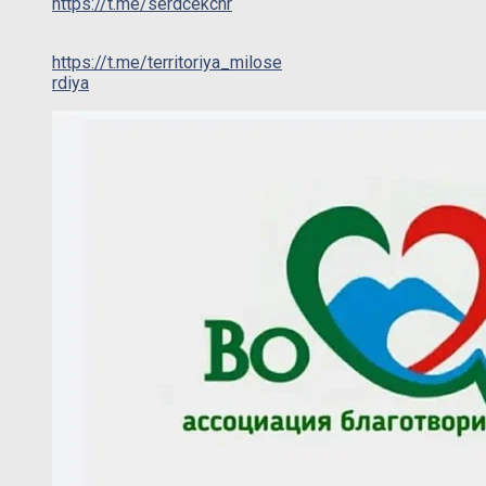
https://t.me/serdcekchr
https://t.me/territoriya_milose
rdiya