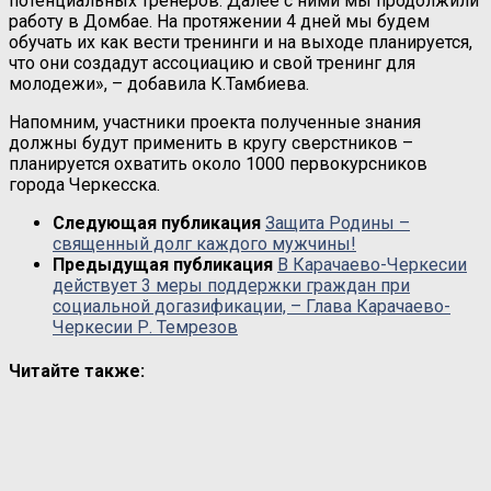
потенциальных тренеров. Далее с ними мы продолжили
работу в Домбае. На протяжении 4 дней мы будем
обучать их как вести тренинги и на выходе планируется,
что они создадут ассоциацию и свой тренинг для
молодежи», – добавила К.Тамбиева.
Напомним, участники проекта полученные знания
должны будут применить в кругу сверстников –
планируется охватить около 1000 первокурсников
города Черкесска.
Следующая публикация
Защита Родины –
священный долг каждого мужчины!
Предыдущая публикация
В Карачаево-Черкесии
действует 3 меры поддержки граждан при
социальной догазификации, – Глава Карачаево-
Черкесии Р. Темрезов
Читайте также: