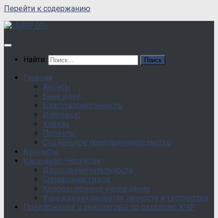
Перейти к содержанию
Найти:
Главная
Анонсы
Банк идей
Благотворительность
Интервью
Кавказ
Проекты
Социальное предпринимательство
Контакты
Карачаево-Черкесия
Достопримечательности
Справочник гидов
Коррекционные учреждения
Учреждения развития личности и творчества
Предложения и инициативы по развитию КЧР