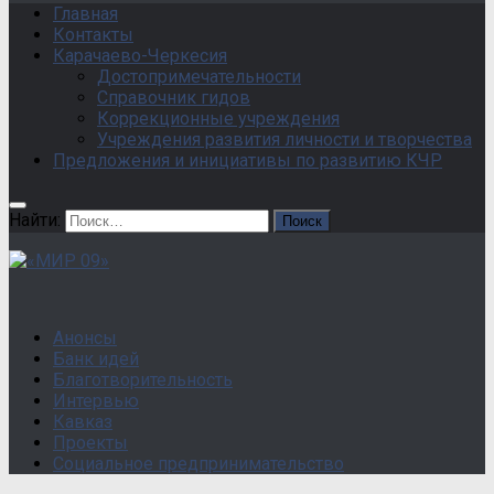
Главная
Контакты
Карачаево-Черкесия
Достопримечательности
Справочник гидов
Коррекционные учреждения
Учреждения развития личности и творчества
Предложения и инициативы по развитию КЧР
Найти:
Анонсы
Банк идей
Благотворительность
Интервью
Кавказ
Проекты
Социальное предпринимательство