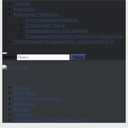
Главная
Контакты
Карачаево-Черкесия
Достопримечательности
Справочник гидов
Коррекционные учреждения
Учреждения развития личности и творчества
Предложения и инициативы по развитию КЧР
Найти:
Анонсы
Банк идей
Благотворительность
Интервью
Кавказ
Проекты
Социальное предпринимательство