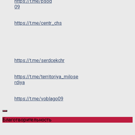
https://t.me/psod
09
https://t.me/centr_chs
https://t.me/serdcekchr
https://t.me/territoriya_milose
rdiya
https://t.me/voblago09
Благотворительность