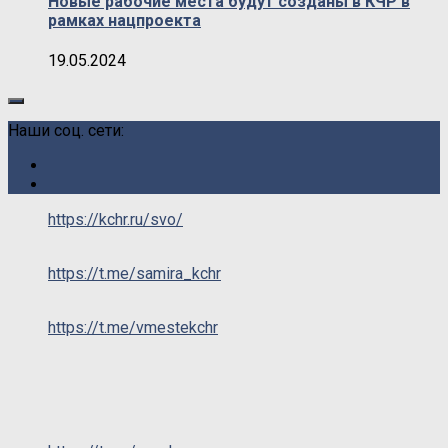
Новые рабочие места будут созданы в КЧР в
рамках нацпроекта
19.05.2024
Наши соц. сети:
https://kchr.ru/svo/
https://t.me/samira_kchr
https://t.me/vmestekchr