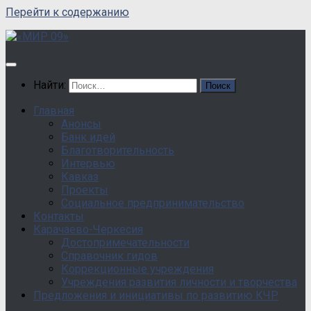
Перейти к содержанию
Найти:
Главная
Анонсы
Банк идей
Благотворительность
Интервью
Кавказ
Проекты
Социальное предпринимательство
Контакты
Карачаево-Черкесия
Достопримечательности
Справочник гидов
Коррекционные учреждения
Учреждения развития личности и творчества
Предложения и инициативы по развитию КЧР