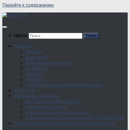
Перейти к содержанию
Найти:
Главная
Анонсы
Банк идей
Благотворительность
Интервью
Кавказ
Проекты
Социальное предпринимательство
Контакты
Карачаево-Черкесия
Достопримечательности
Справочник гидов
Коррекционные учреждения
Учреждения развития личности и творчества
Предложения и инициативы по развитию КЧР