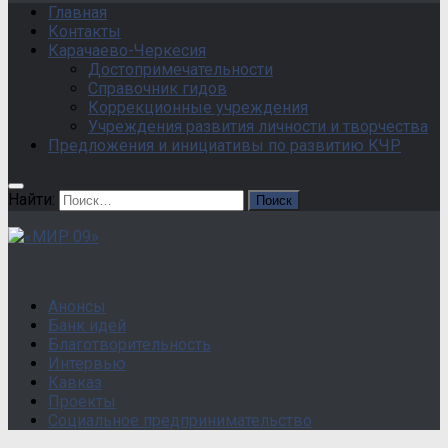
Главная
Контакты
Карачаево-Черкесия
Достопримечательности
Справочник гидов
Коррекционные учреждения
Учреждения развития личности и творчества
Предложения и инициативы по развитию КЧР
Найти:
Анонсы
Банк идей
Благотворительность
Интервью
Кавказ
Проекты
Социальное предпринимательство