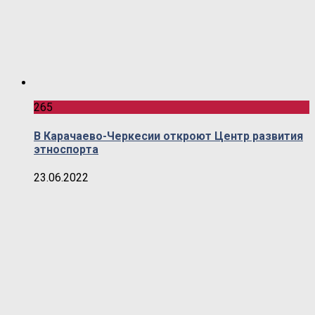
265
В Карачаево-Черкесии откроют Центр развития
этноспорта
23.06.2022