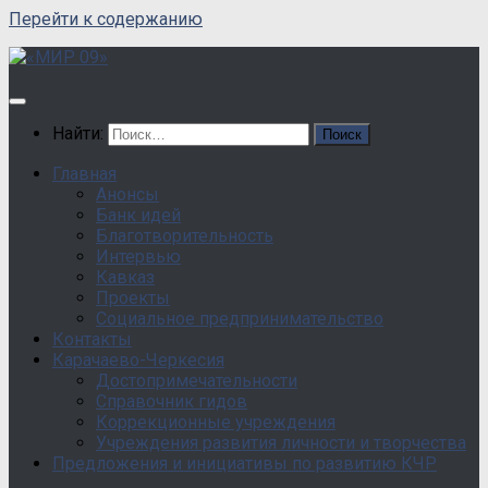
Перейти к содержанию
Найти:
Главная
Анонсы
Банк идей
Благотворительность
Интервью
Кавказ
Проекты
Социальное предпринимательство
Контакты
Карачаево-Черкесия
Достопримечательности
Справочник гидов
Коррекционные учреждения
Учреждения развития личности и творчества
Предложения и инициативы по развитию КЧР