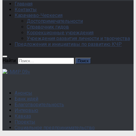
Главная
Контакты
Карачаево-Черкесия
Достопримечательности
Справочник гидов
Коррекционные учреждения
Учреждения развития личности и творчества
Предложения и инициативы по развитию КЧР
Найти:
Анонсы
Банк идей
Благотворительность
Интервью
Кавказ
Проекты
Социальное предпринимательство