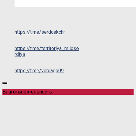
https://t.me/serdcekchr
https://t.me/territoriya_milose
rdiya
https://t.me/voblago09
Благотворительность