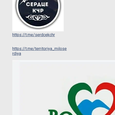
https://t.me/serdcekchr
https://t.me/territoriya_milose
rdiya