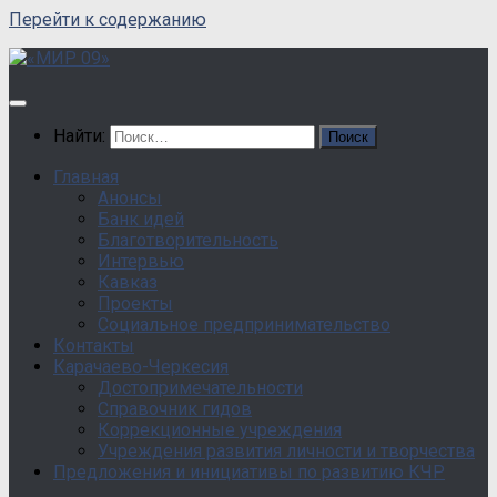
Перейти к содержанию
Найти:
Главная
Анонсы
Банк идей
Благотворительность
Интервью
Кавказ
Проекты
Социальное предпринимательство
Контакты
Карачаево-Черкесия
Достопримечательности
Справочник гидов
Коррекционные учреждения
Учреждения развития личности и творчества
Предложения и инициативы по развитию КЧР