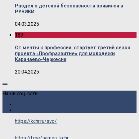
Раздел о детской безопасности появился в
РУВИКИ
04.03.2025
189
От мечты к профессии: стартует третий сезон
проекта «Профразвитие» для молодежи
Карачаево-Черкесии
20.04.2025
Наши соц. сети:
https://kchr.ru/svo/
https://t.me/samira_kchr