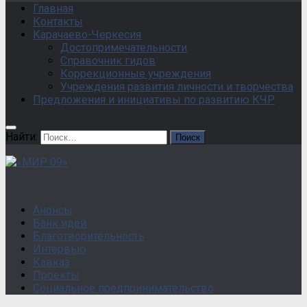
Главная
Контакты
Карачаево-Черкесия
Достопримечательности
Справочник гидов
Коррекционные учреждения
Учреждения развития личности и творчества
Предложения и инициативы по развитию КЧР
Найти:
Анонсы
Банк идей
Благотворительность
Интервью
Кавказ
Проекты
Социальное предпринимательство