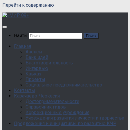
Перейти к содержанию
Найти:
Главная
Анонсы
Банк идей
Благотворительность
Интервью
Кавказ
Проекты
Социальное предпринимательство
Контакты
Карачаево-Черкесия
Достопримечательности
Справочник гидов
Коррекционные учреждения
Учреждения развития личности и творчества
Предложения и инициативы по развитию КЧР