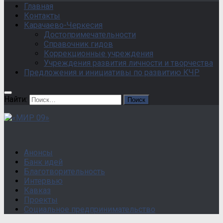
Главная
Контакты
Карачаево-Черкесия
Достопримечательности
Справочник гидов
Коррекционные учреждения
Учреждения развития личности и творчества
Предложения и инициативы по развитию КЧР
Найти:
Анонсы
Банк идей
Благотворительность
Интервью
Кавказ
Проекты
Социальное предпринимательство