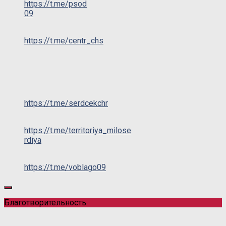
https://t.me/psod
09
https://t.me/centr_chs
https://t.me/serdcekchr
https://t.me/territoriya_milose
rdiya
https://t.me/voblago09
Благотворительность