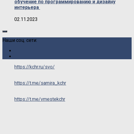
обучение по программированию и дизайну
интерьера
02.11.2023
Наши соц. сети:
https://kchr.ru/svo/
https://t.me/samira_kchr
https://t.me/vmestekchr