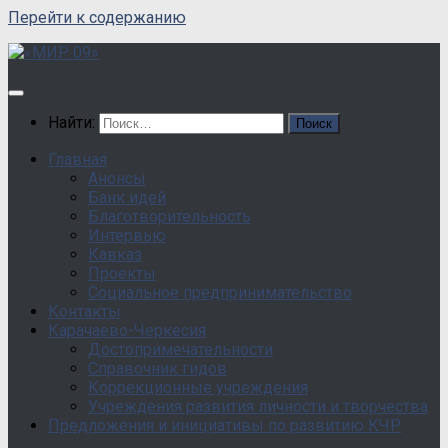
Перейти к содержанию
Найти:
Главная
Анонсы
Банк идей
Благотворительность
Интервью
Кавказ
Проекты
Социальное предпринимательство
Контакты
Карачаево-Черкесия
Достопримечательности
Справочник гидов
Коррекционные учреждения
Учреждения развития личности и творчества
Предложения и инициативы по развитию КЧР