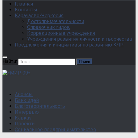
Главная
Контакты
Карачаево-Черкесия
Достопримечательности
Справочник гидов
Коррекционные учреждения
Учреждения развития личности и творчества
Предложения и инициативы по развитию КЧР
Найти:
Анонсы
Банк идей
Благотворительность
Интервью
Кавказ
Проекты
Социальное предпринимательство