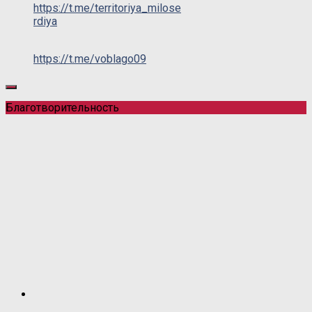
https://t.me/territoriya_milose
rdiya
https://t.me/voblago09
Благотворительность