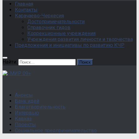
Главная
Контакты
Карачаево-Черкесия
Достопримечательности
Справочник гидов
Коррекционные учреждения
Учреждения развития личности и творчества
Предложения и инициативы по развитию КЧР
Найти:
Анонсы
Банк идей
Благотворительность
Интервью
Кавказ
Проекты
Социальное предпринимательство