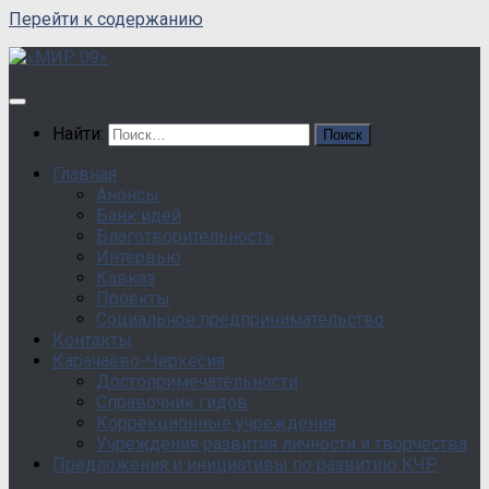
Перейти к содержанию
Найти:
Главная
Анонсы
Банк идей
Благотворительность
Интервью
Кавказ
Проекты
Социальное предпринимательство
Контакты
Карачаево-Черкесия
Достопримечательности
Справочник гидов
Коррекционные учреждения
Учреждения развития личности и творчества
Предложения и инициативы по развитию КЧР