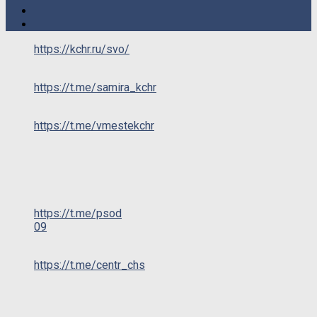
https://kchr.ru/svo/
https://t.me/samira_kchr
https://t.me/vmestekchr
https://t.me/psod
09
https://t.me/centr_chs