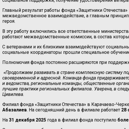
социальной поддержки, получение удостоверения ветера
Главный результат работы фонда «Защитники Отечества»
межведомственное взаимодействие, а главным принципо
героя.
В эту работу включились все ответственные министерств
работают межведомственные комиссии, в состав которых
С ветеранами и их близкими взаимодействуют социальны
социальные координаторы прошли специальное обучени
Полномочия фонда постоянно расширяются при поддержк
«Продолжаем развивать в стране комплексную систему по
своевременной и адресной. Команда фонда придерживаетс
и ведомства, региональные команды, общественные орган
лучшие практики региональных филиалов. Уверена, в сле
Цивилева.
Филиал фонда «Защитники Отечества» в Карачаево-Черке
Абазалиев
. На сегодняшний день в филиале работает
28
На
31 декабря 2025
года в филиал фонда поступило
боле