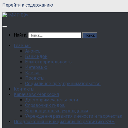
Перейти к содержанию
Найти:
Главная
Анонсы
Банк идей
Благотворительность
Интервью
Кавказ
Проекты
Социальное предпринимательство
Контакты
Карачаево-Черкесия
Достопримечательности
Справочник гидов
Коррекционные учреждения
Учреждения развития личности и творчества
Предложения и инициативы по развитию КЧР