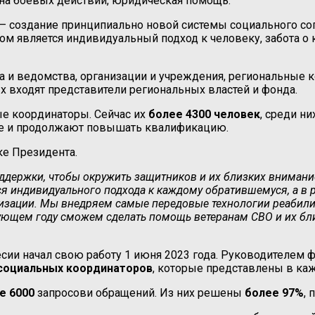
на боевых действий, юридическая помощь.
 – создание принципиально новой системы социального со
м является индивидуальный подход к человеку, забота о
а и ведомства, организации и учреждения, региональные 
 входят представители региональных властей и фонда.
е координаторы. Сейчас их
более 4300 человек
, среди н
е и продолжают повышать квалификацию.
е Президента.
ддержки, чтобы окружить защитников и их близких внимани
я индивидуального подхода к каждому обратившемуся, а в
изации. Мы внедряем самые передовые технологии реабили
дующем году сможем сделать помощь ветеранам СВО и их бл
сии начал свою работу 1 июня 2023 года. Руководителем 
 социальных координаторов
, которые представлены в к
е 6000
запросови обращений. Из них решены
более 97%
, 