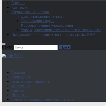
Главная
Контакты
Карачаево-Черкесия
Достопримечательности
Справочник гидов
Коррекционные учреждения
Учреждения развития личности и творчества
Предложения и инициативы по развитию КЧР
Найти:
Анонсы
Банк идей
Благотворительность
Интервью
Кавказ
Проекты
Социальное предпринимательство