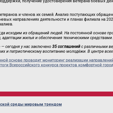
оддержки, получение удостоверения ветерана боевых дей
ветеранов и членов их семей. Анализ поступающих обращен
чевых направлениях деятельности и планах филиала на 20
залиев.
сегда исходим из обращений людей. На постоянной основе п
 адаптации жилья и обеспечения техническими средствами.
— сегодня у нас заключено
35 соглашений
с различными вед
их и патриотическому воспитанию молодёжи. В центре всех
янной основе проводит мониторинг реализации направлен
тоги Всероссийского конкурса проектов комфортной горо
дской среды мировым трендом