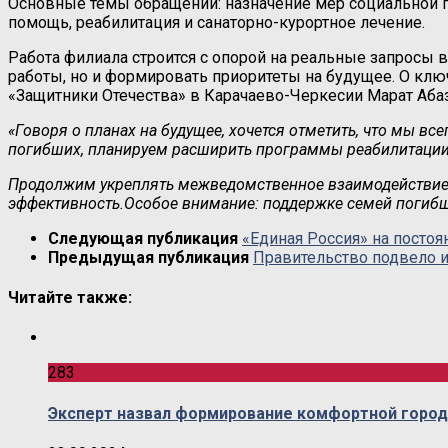
Основные темы обращений: назначение мер социальной п
помощь, реабилитация и санаторно-курортное лечение.
Работа филиала строится с опорой на реальные запросы 
работы, но и формировать приоритеты на будущее. О клю
«Защитники Отечества» в Карачаево-Черкесии Марат Аба
«Говоря о планах на будущее, хочется отметить, что мы в
погибших, планируем расширить программы реабилитации,
Продолжим укреплять межведомственное взаимодействие 
эффективность.
Особое внимание: поддержке семей погибш
Следующая публикация
«Единая Россия» на посто
Предыдущая публикация
Правительство подвело и
Читайте также:
283
Эксперт назвал формирование комфортной горо