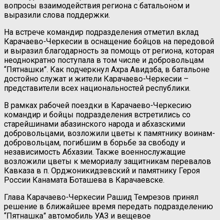
вопросы взаимодействия региона с батальоном и
выразили слова поддержки.
На встрече командир подразделения отметил вклад
Карачаево-Черкесии в оснащение бойцов на передовой
и выразил благодарность за помощь от региона, которая
неоднократно поступала в том числе и добровольцам
“Пятнашки”. Как подчеркнул Ахра Авидзба, в батальоне
достойно служат и жители Карачаево-Черкесии –
представители всех национальностей республики.
В рамках рабочей поездки в Карачаево-Черкесию
командир и бойцы подразделения встретились со
старейшинами абазинского народа и абхазскими
добровольцами, возложили цветы к памятнику воинам-
добровольцам, погибшим в борьбе за свободу и
независимость Абхазии. Также военнослужащие
возложили цветы к мемориалу защитникам перевалов
Кавказа в п. Орджоникидзевский и памятнику Героя
России Канамата Боташева в Карачаевске.
Глава Карачаево-Черкесии Рашид Темрезов принял
решение в ближайшее время передать подразделению
“Пятнашка” автомобиль УАЗ и вещевое