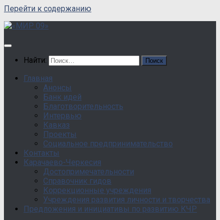
Перейти к содержанию
Найти:
Главная
Анонсы
Банк идей
Благотворительность
Интервью
Кавказ
Проекты
Социальное предпринимательство
Контакты
Карачаево-Черкесия
Достопримечательности
Справочник гидов
Коррекционные учреждения
Учреждения развития личности и творчества
Предложения и инициативы по развитию КЧР