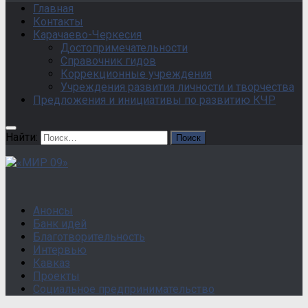
Главная
Контакты
Карачаево-Черкесия
Достопримечательности
Справочник гидов
Коррекционные учреждения
Учреждения развития личности и творчества
Предложения и инициативы по развитию КЧР
Найти:
Анонсы
Банк идей
Благотворительность
Интервью
Кавказ
Проекты
Социальное предпринимательство