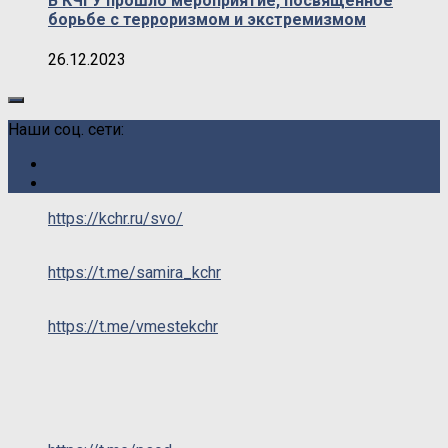
В КЧГУ прошло мероприятие, посвящённое
борьбе с терроризмом и экстремизмом
26.12.2023
Наши соц. сети:
https://kchr.ru/svo/
https://t.me/samira_kchr
https://t.me/vmestekchr