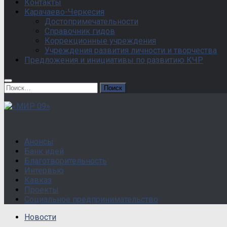
Контакты
Карачаево-Черкесия
Достопримечательности
Справочник гидов
Коррекционные учреждения
Учреждения развития личности и творчества
Предложения и инициативы по развитию КЧР
Найти:
Анонсы
Банк идей
Благотворительность
Интервью
Кавказ
Проекты
Социальное предпринимательство
Новости