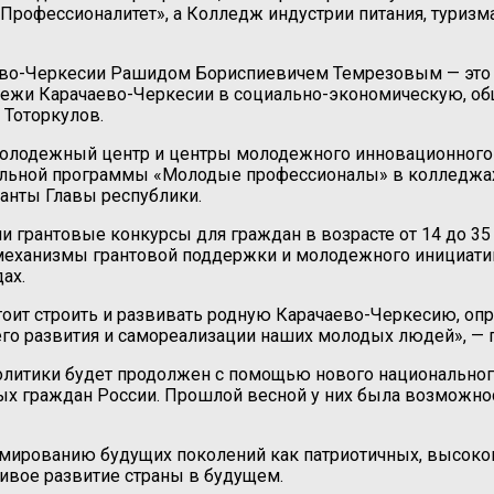
Профессионалитет», а Колледж индустрии питания, туризма
аево-Черкесии Рашидом Бориспиевичем Темрезовым — это 
дежи Карачаево-Черкесии в социально-экономическую, об
 Тоторкулов.
лодежный центр и центры молодежного инновационного тв
льной программы «Молодые профессионалы» в колледжах 
анты Главы республики.
грантовые конкурсы для граждан в возрасте от 14 до 35 л
 механизмы грантовой поддержки и молодежного инициат
ах.
тоит строить и развивать родную Карачаево-Черкесию, о
его развития и самореализации наших молодых людей», — 
олитики будет продолжен с помощью нового национального
одых граждан России. Прошлой весной у них была возможн
рмированию будущих поколений как патриотичных, высоко
чивое развитие страны в будущем.