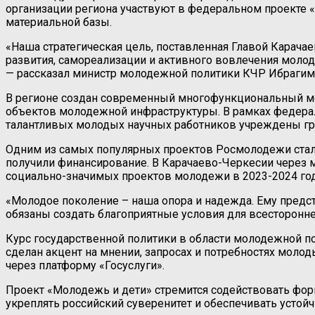
организации региона участвуют в федеральном проекте «
материальной базы.
«Наша стратегическая цель, поставленная Главой Карач
развития, самореализации и активного вовлечения моло
— рассказал министр молодежной политики КЧР Ибрагим
В регионе создан современный многофункциональный мо
объектов молодежной инфраструктуры. В рамках федера
талантливых молодых научных работников учреждены гр
Одним из самых популярных проектов Росмолодежи стали 
получили финансирование. В Карачаево-Черкесии через
социально-значимых проектов молодежи в 2023-2024 год
«Молодое поколение – наша опора и надежда. Ему предс
обязаны создать благоприятные условия для всесторонн
Курс государственной политики в области молодежной п
сделан акцент на мнении, запросах и потребностях мол
через платформу «Госуслуги».
Проект «Молодежь и дети» стремится содействовать фо
укреплять российский суверенитет и обеспечивать устой