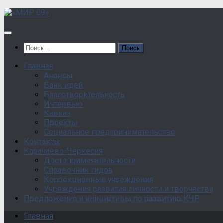
Перейти
к
содержанию
Найти:
Главная
Анонсы
Банк идей
Благотворительность
Интервью
Кавказ
Проекты
Социальное предпринимательство
Контакты
Карачаево-Черкесия
Достопримечательности
Справочник гидов
Коррекционные учреждения
Учреждения развития личности и творчества
Предложения и инициативы по развитию КЧР
Главная