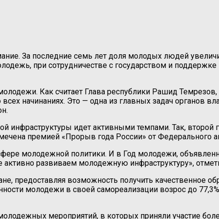
ание. За последние семь лет доля молодых людей увеличи
лодежь, при сотрудничестве с государством и поддержк
молодежи. Как считает Глава республики Рашид Темрезов,
всех начинаниях. Это — одна из главных задач органов вл
н.
й инфраструктуры идет активными темпами. Так, второй г
тмечена премией «Прорыв года России» от Федерального а
 сфере молодежной политики. И в Год молодежи, объявле
е активно развиваем молодежную инфраструктуру», отмет
не, предоставляя возможность получить качественное обр
енности молодежи в своей самореализации возрос до 77,3%
 молодежных мероприятий, в которых приняли участие бол