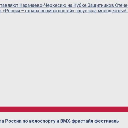
тавляют Карачаево-Черкесию на Кубке Защитников Отече
 «Россия – страна возможностей» запустила молодежный 
та России по велоспорту и BMX-фристайл фестиваль