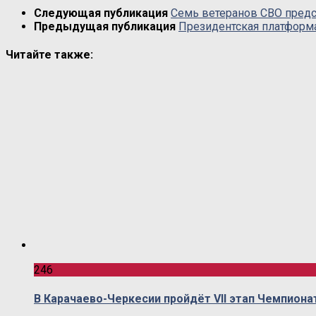
Следующая публикация
Семь ветеранов СВО предс
Предыдущая публикация
Президентская платформа
Читайте также:
246
В Карачаево-Черкесии пройдёт VII этап Чемпиона