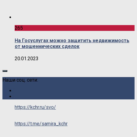
265
На Госуслугах можно защитить недвижимость
от мошеннических сделок
20.01.2023
Наши соц. сети:
https://kchr.ru/svo/
https://t.me/samira_kchr