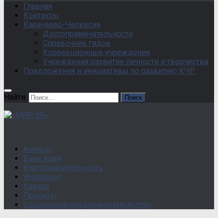
Главная
Контакты
Карачаево-Черкесия
Достопримечательности
Справочник гидов
Коррекционные учреждения
Учреждения развития личности и творчества
Предложения и инициативы по развитию КЧР
Найти:
Анонсы
Банк идей
Благотворительность
Интервью
Кавказ
Проекты
Социальное предпринимательство