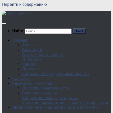
Перейти к содержанию
Найти:
Главная
Анонсы
Банк идей
Благотворительность
Интервью
Кавказ
Проекты
Социальное предпринимательство
Контакты
Карачаево-Черкесия
Достопримечательности
Справочник гидов
Коррекционные учреждения
Учреждения развития личности и творчества
Предложения и инициативы по развитию КЧР