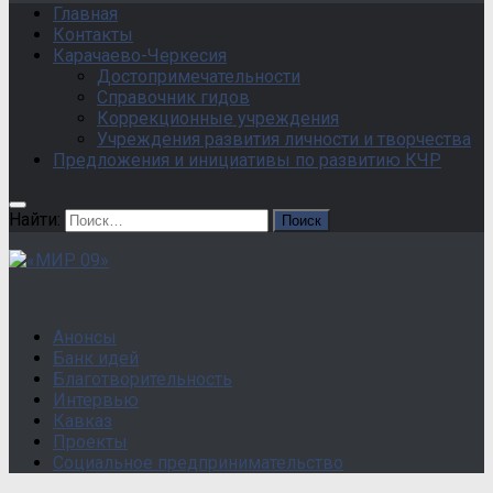
Главная
Контакты
Карачаево-Черкесия
Достопримечательности
Справочник гидов
Коррекционные учреждения
Учреждения развития личности и творчества
Предложения и инициативы по развитию КЧР
Найти:
Анонсы
Банк идей
Благотворительность
Интервью
Кавказ
Проекты
Социальное предпринимательство