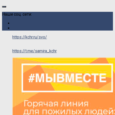
Наши соц. сети:
https://kchr.ru/svo/
https://t.me/samira_kchr