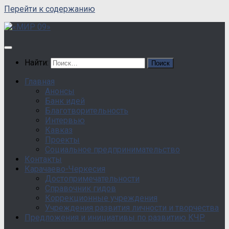
Перейти к содержанию
Найти:
Главная
Анонсы
Банк идей
Благотворительность
Интервью
Кавказ
Проекты
Социальное предпринимательство
Контакты
Карачаево-Черкесия
Достопримечательности
Справочник гидов
Коррекционные учреждения
Учреждения развития личности и творчества
Предложения и инициативы по развитию КЧР