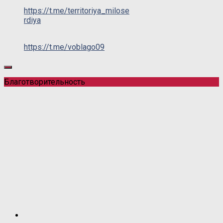
https://t.me/territoriya_milose
rdiya
https://t.me/voblago09
Благотворительность