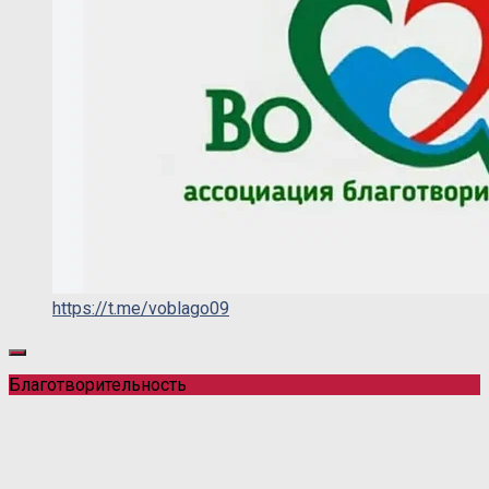
https://t.me/voblago09
Благотворительность