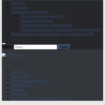
Главная
Контакты
Карачаево-Черкесия
Достопримечательности
Справочник гидов
Коррекционные учреждения
Учреждения развития личности и творчества
Предложения и инициативы по развитию КЧР
Найти:
Анонсы
Банк идей
Благотворительность
Интервью
Кавказ
Проекты
Социальное предпринимательство