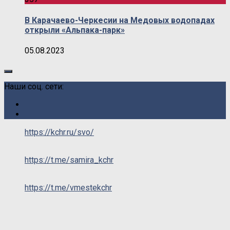
В Карачаево-Черкесии на Медовых водопадах
открыли «Альпака-парк»
05.08.2023
Наши соц. сети:
https://kchr.ru/svo/
https://t.me/samira_kchr
https://t.me/vmestekchr