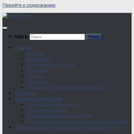
Перейти к содержанию
Найти:
Главная
Анонсы
Банк идей
Благотворительность
Интервью
Кавказ
Проекты
Социальное предпринимательство
Контакты
Карачаево-Черкесия
Достопримечательности
Справочник гидов
Коррекционные учреждения
Учреждения развития личности и творчества
Предложения и инициативы по развитию КЧР