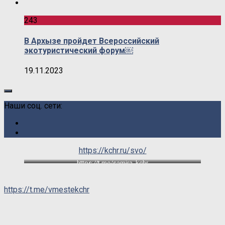
243
В Архызе пройдет Всероссийский
экотуристический форум￼
19.11.2023
Наши соц. сети:
https://kchr.ru/svo/
https://t.me/samira_kchr
https://t.me/vmestekchr