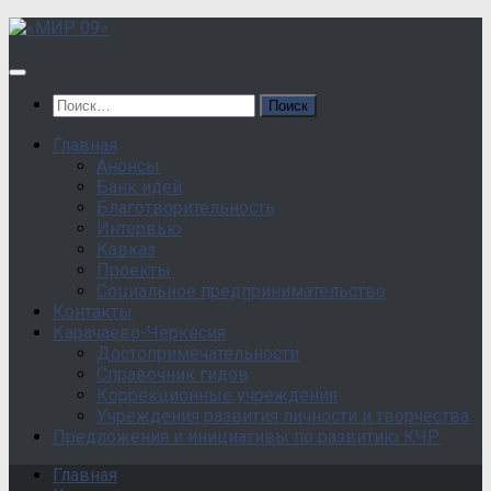
Перейти
к
содержанию
Найти:
Главная
Анонсы
Банк идей
Благотворительность
Интервью
Кавказ
Проекты
Социальное предпринимательство
Контакты
Карачаево-Черкесия
Достопримечательности
Справочник гидов
Коррекционные учреждения
Учреждения развития личности и творчества
Предложения и инициативы по развитию КЧР
Главная