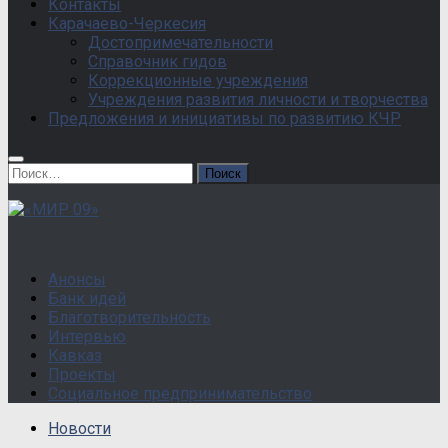
Контакты
Карачаево-Черкесия
Достопримечательности
Справочник гидов
Коррекционные учреждения
Учреждения развития личности и творчества
Предложения и инициативы по развитию КЧР
Найти:
Анонсы
Банк идей
Благотворительность
Интервью
Кавказ
Проекты
Социальное предпринимательство
Новости