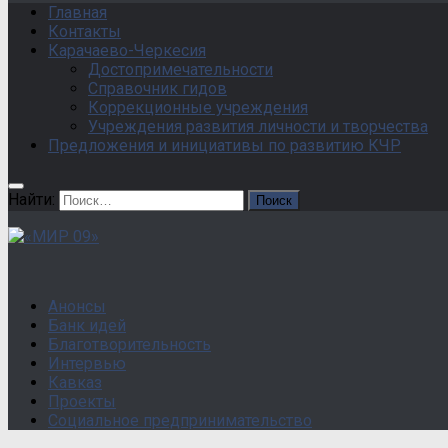
Главная
Контакты
Карачаево-Черкесия
Достопримечательности
Справочник гидов
Коррекционные учреждения
Учреждения развития личности и творчества
Предложения и инициативы по развитию КЧР
Найти:
Анонсы
Банк идей
Благотворительность
Интервью
Кавказ
Проекты
Социальное предпринимательство