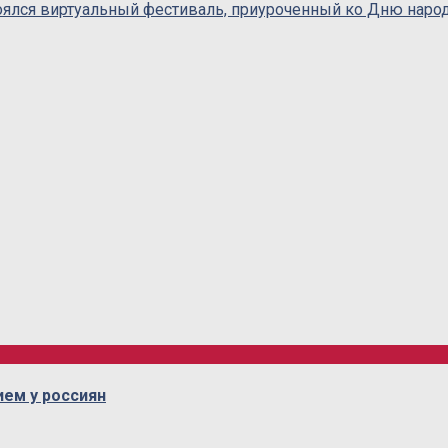
оялся виртуальный фестиваль, приуроченный ко Дню наро
ем у россиян