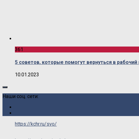
361
5 советов, которые помогут вернуться в рабочий
10.01.2023
Наши соц. сети:
https://kchr.ru/svo/