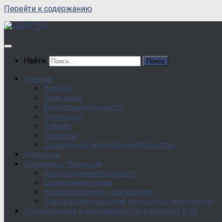
Перейти к содержанию
Найти:
Главная
Анонсы
Банк идей
Благотворительность
Интервью
Кавказ
Проекты
Социальное предпринимательство
Контакты
Карачаево-Черкесия
Достопримечательности
Справочник гидов
Коррекционные учреждения
Учреждения развития личности и творчества
Предложения и инициативы по развитию КЧР