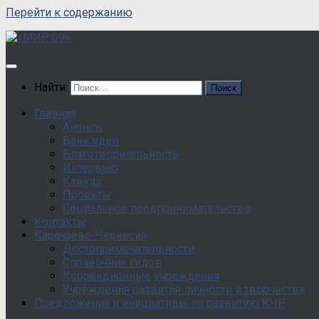
Перейти к содержанию
Найти:
Главная
Анонсы
Банк идей
Благотворительность
Интервью
Кавказ
Проекты
Социальное предпринимательство
Контакты
Карачаево-Черкесия
Достопримечательности
Справочник гидов
Коррекционные учреждения
Учреждения развития личности и творчества
Предложения и инициативы по развитию КЧР