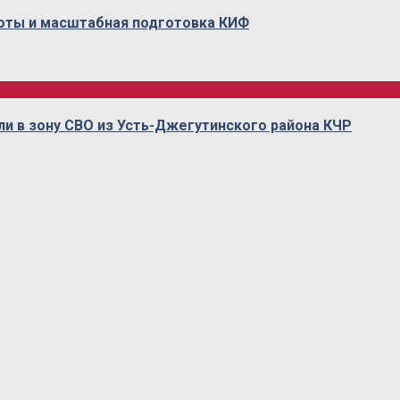
оты и масштабная подготовка КИФ
ли в зону СВО из Усть-Джегутинского района КЧР