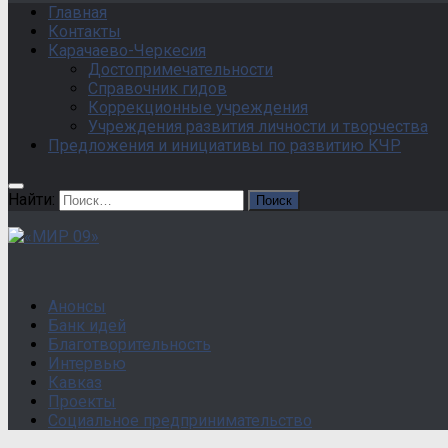
Главная
Контакты
Карачаево-Черкесия
Достопримечательности
Справочник гидов
Коррекционные учреждения
Учреждения развития личности и творчества
Предложения и инициативы по развитию КЧР
Найти:
Анонсы
Банк идей
Благотворительность
Интервью
Кавказ
Проекты
Социальное предпринимательство