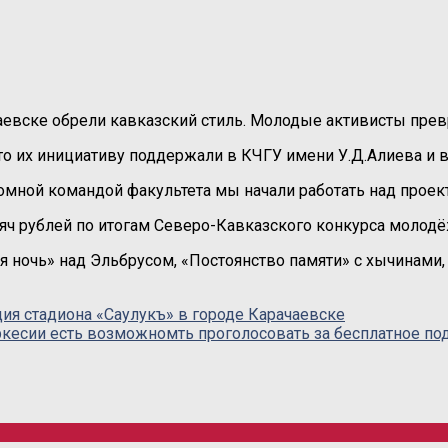
чаевске обрели кавказский стиль. Молодые активисты превр
о их инициативу поддержали в КЧГУ имени У.Д.Алиева и в
омной командой факультета мы начали работать над проект
яч рублей по итогам Северо-Кавказского конкурса молод
 ночь» над Эльбрусом, «Постоянство памяти» с хычинами,
ия стадиона «Саулукъ» в городе Карачаевске
кесии есть возможномть проголосовать за бесплатное п