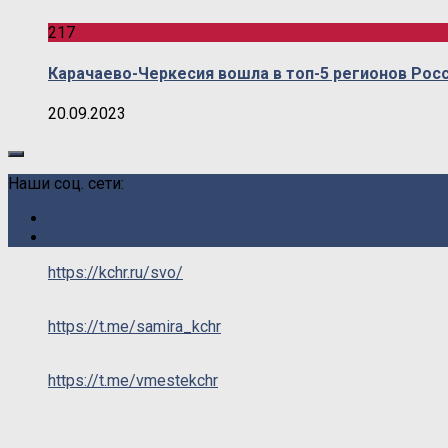
217
Карачаево-Черкесия вошла в топ-5 регионов Рос
20.09.2023
Наши соц. сети:
https://kchr.ru/svo/
https://t.me/samira_kchr
https://t.me/vmestekchr