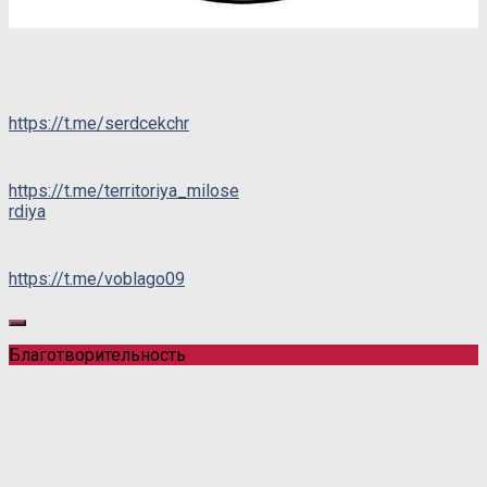
https://t.me/serdcekchr
https://t.me/territoriya_milose
rdiya
https://t.me/voblago09
Благотворительность