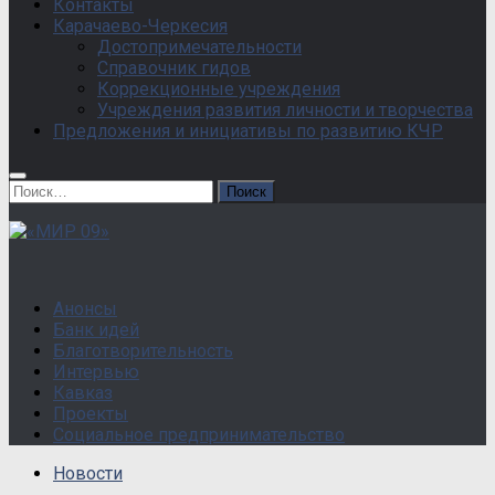
Контакты
Карачаево-Черкесия
Достопримечательности
Справочник гидов
Коррекционные учреждения
Учреждения развития личности и творчества
Предложения и инициативы по развитию КЧР
Найти:
Анонсы
Банк идей
Благотворительность
Интервью
Кавказ
Проекты
Социальное предпринимательство
Новости