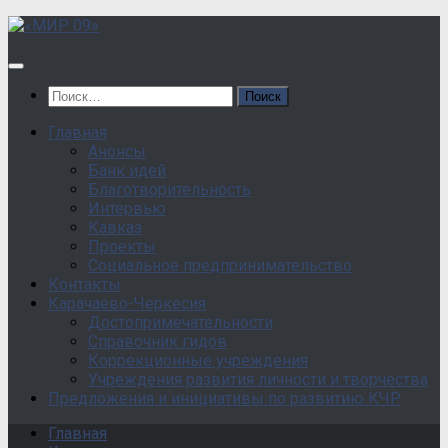
Перейти
к
содержанию
Найти:
Главная
Анонсы
Банк идей
Благотворительность
Интервью
Кавказ
Проекты
Социальное предпринимательство
Контакты
Карачаево-Черкесия
Достопримечательности
Справочник гидов
Коррекционные учреждения
Учреждения развития личности и творчества
Предложения и инициативы по развитию КЧР
Главная