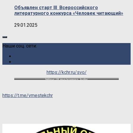
Объявлен старт III Всероссийского
литературного конкурса «Человек читающий»
29.01.2025
Наши соц. сети:
https://kchr.ru/svo/
https://t.me/samira_kchr
https://t.me/vmestekchr