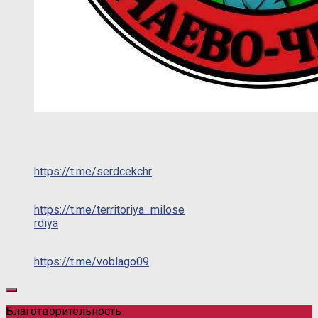
https://t.me/serdcekchr
https://t.me/territoriya_milose
rdiya
https://t.me/voblago09
Благотворительность