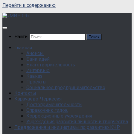
Перейти к содержанию
Найти:
Главная
Анонсы
Банк идей
Благотворительность
Интервью
Кавказ
Проекты
Социальное предпринимательство
Контакты
Карачаево-Черкесия
Достопримечательности
Справочник гидов
Коррекционные учреждения
Учреждения развития личности и творчества
Предложения и инициативы по развитию КЧР