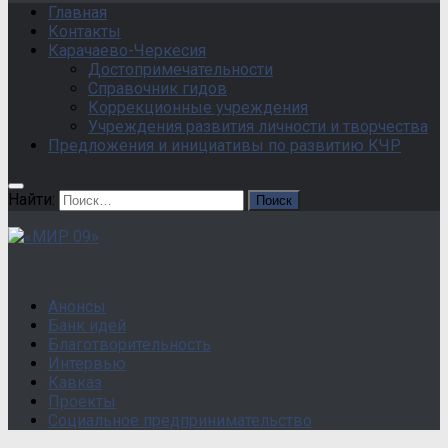
Главная
Контакты
Карачаево-Черкесия
Достопримечательности
Справочник гидов
Коррекционные учреждения
Учреждения развития личности и творчества
Предложения и инициативы по развитию КЧР
Найти:
Анонсы
Банк идей
Благотворительность
Интервью
Кавказ
Проекты
Социальное предпринимательство