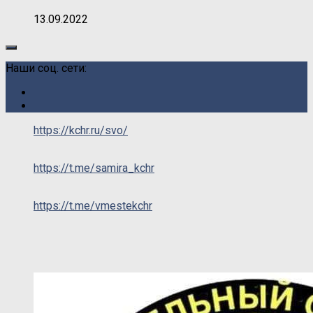
13.09.2022
Наши соц. сети:
https://kchr.ru/svo/
https://t.me/samira_kchr
https://t.me/vmestekchr