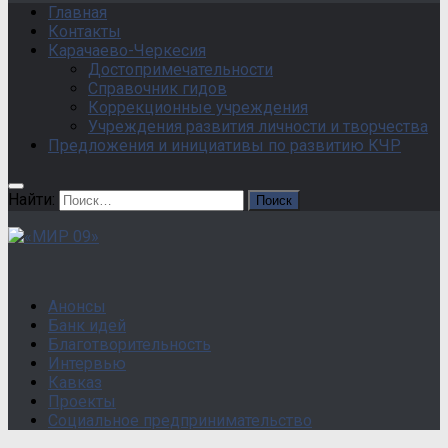
Главная
Контакты
Карачаево-Черкесия
Достопримечательности
Справочник гидов
Коррекционные учреждения
Учреждения развития личности и творчества
Предложения и инициативы по развитию КЧР
Найти:
Анонсы
Банк идей
Благотворительность
Интервью
Кавказ
Проекты
Социальное предпринимательство