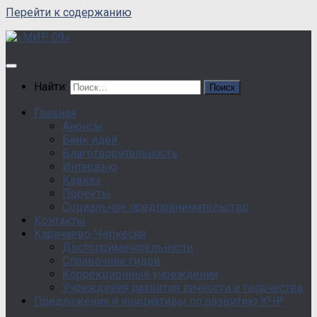
Перейти к содержанию
Найти:
Главная
Анонсы
Банк идей
Благотворительность
Интервью
Кавказ
Проекты
Социальное предпринимательство
Контакты
Карачаево-Черкесия
Достопримечательности
Справочник гидов
Коррекционные учреждения
Учреждения развития личности и творчества
Предложения и инициативы по развитию КЧР