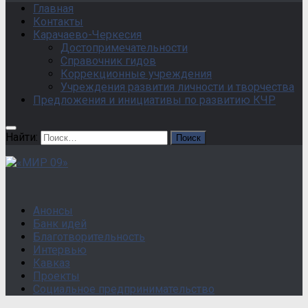
Главная
Контакты
Карачаево-Черкесия
Достопримечательности
Справочник гидов
Коррекционные учреждения
Учреждения развития личности и творчества
Предложения и инициативы по развитию КЧР
Найти:
Анонсы
Банк идей
Благотворительность
Интервью
Кавказ
Проекты
Социальное предпринимательство