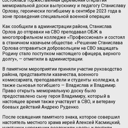
состоялась торжественная церемония открытия
мемориальной доски выпускнику и педагогу Станиславу
Орлову, героически погибшему в сентябре 2023 года в
зоне проведения специальной военной операции.
Как сообщили в администрации района, Станислав
Орлов до отправки на СВО преподавал ОБЖ в
многопрофильном колледже «Профессионал» и состоял
в станичном казачьем обществе. «Решение Станислава
Орлова отправиться добровольцем на СВО защищать
Родину стало поступком настоящего офицера, верного
долгу», — отметили в администрации.
В памятном мероприятии приняли участие руководство
района, представители казачества, военного
комиссариата, преподаватели и студенты колледжа, а
также сыновья погибшего — Владислав и Владимир.
Право открыть мемориальную доску было
предоставлено сыну героя Владимиру, который в
настоящее время также участвует в СВО, и ветерану
боевых действий Андрею Руденко.
После освящения памятного знака, которое совершил
настоятель местного храма иерей Алексей Касмицкий,
участники церемонии возложили цветы и почтили