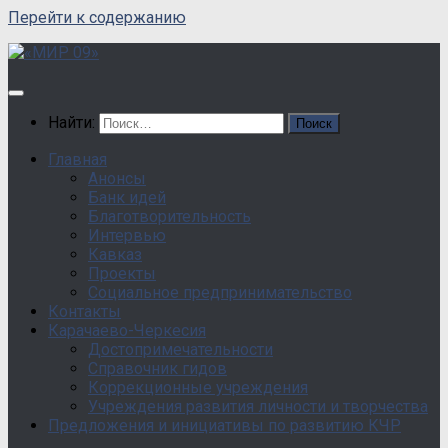
Перейти к содержанию
Найти:
Главная
Анонсы
Банк идей
Благотворительность
Интервью
Кавказ
Проекты
Социальное предпринимательство
Контакты
Карачаево-Черкесия
Достопримечательности
Справочник гидов
Коррекционные учреждения
Учреждения развития личности и творчества
Предложения и инициативы по развитию КЧР