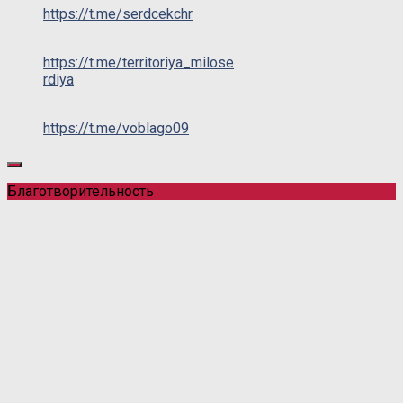
https://t.me/serdcekchr
https://t.me/territoriya_milose
rdiya
https://t.me/voblago09
Благотворительность