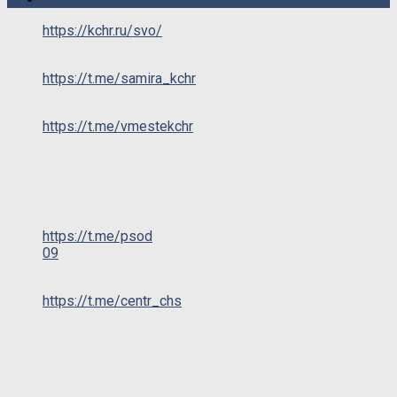
https://kchr.ru/svo/
https://t.me/samira_kchr
https://t.me/vmestekchr
https://t.me/psod
09
https://t.me/centr_chs