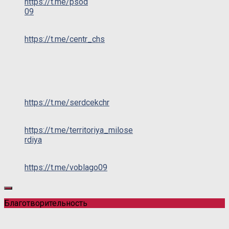
https://t.me/psod
09
https://t.me/centr_chs
https://t.me/serdcekchr
https://t.me/territoriya_milose
rdiya
https://t.me/voblago09
Благотворительность