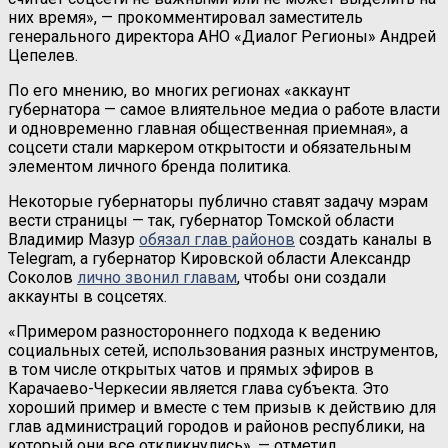
них время», — прокомментировал заместитель
генерального директора АНО «Диалог Регионы» Андрей
Цепелев.
По его мнению, во многих регионах «аккаунт
губернатора — самое влиятельное медиа о работе власти
и одновременно главная общественная приемная», а
соцсети стали маркером открытости и обязательным
элементом личного бренда политика.
Некоторые губернаторы публично ставят задачу мэрам
вести страницы — так, губернатор Томской области
Владимир Мазур
обязал глав районов
создать каналы в
Telegram, а губернатор Кировской области Александр
Соколов
лично звонил главам
, чтобы они создали
аккаунты в соцсетях.
«Примером разностороннего подхода к ведению
социальных сетей, использования разных инструментов,
в том числе открытых чатов и прямых эфиров в
Карачаево-Черкесии является глава субъекта. Это
хороший пример и вместе с тем призыв к действию для
глав администраций городов и районов республики, на
который они все откликнулись», — отметил