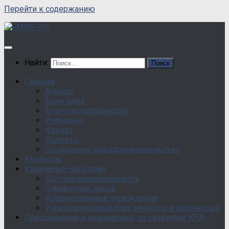
Перейти к содержанию
Найти:
Главная
Анонсы
Банк идей
Благотворительность
Интервью
Кавказ
Проекты
Социальное предпринимательство
Контакты
Карачаево-Черкесия
Достопримечательности
Справочник гидов
Коррекционные учреждения
Учреждения развития личности и творчества
Предложения и инициативы по развитию КЧР