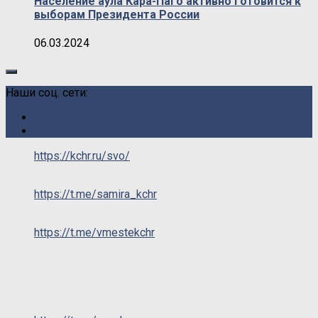
Население аула Кара-Паго активно готовится к
выборам Президента России
06.03.2024
Наши соц. сети:
https://kchr.ru/svo/
https://t.me/samira_kchr
https://t.me/vmestekchr