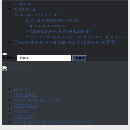
Главная
Контакты
Карачаево-Черкесия
Достопримечательности
Справочник гидов
Коррекционные учреждения
Учреждения развития личности и творчества
Предложения и инициативы по развитию КЧР
Найти:
Анонсы
Банк идей
Благотворительность
Интервью
Кавказ
Проекты
Социальное предпринимательство