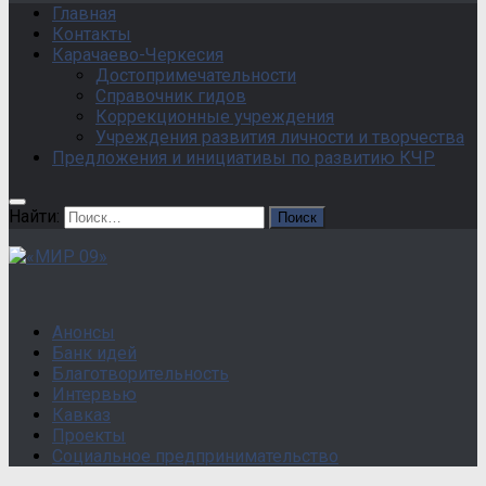
Главная
Контакты
Карачаево-Черкесия
Достопримечательности
Справочник гидов
Коррекционные учреждения
Учреждения развития личности и творчества
Предложения и инициативы по развитию КЧР
Найти:
Анонсы
Банк идей
Благотворительность
Интервью
Кавказ
Проекты
Социальное предпринимательство