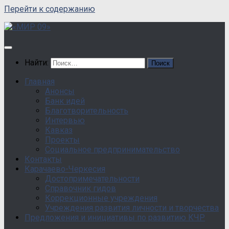
Перейти к содержанию
Найти:
Главная
Анонсы
Банк идей
Благотворительность
Интервью
Кавказ
Проекты
Социальное предпринимательство
Контакты
Карачаево-Черкесия
Достопримечательности
Справочник гидов
Коррекционные учреждения
Учреждения развития личности и творчества
Предложения и инициативы по развитию КЧР