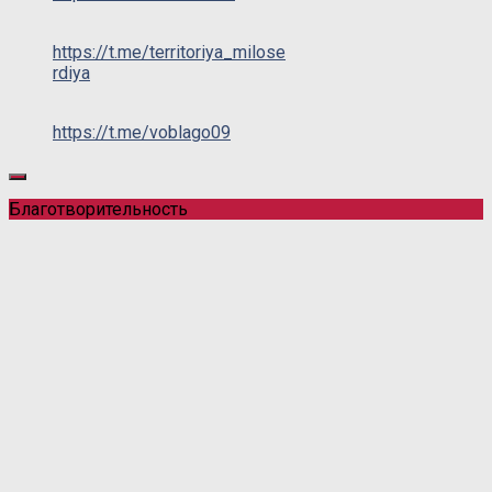
https://t.me/territoriya_milose
rdiya
https://t.me/voblago09
Благотворительность