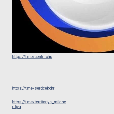
https://t.me/centr_chs
https://t.me/serdcekchr
https://t.me/territoriya_milose
rdiya