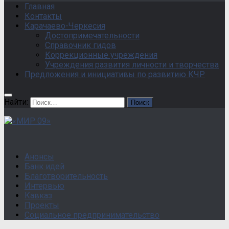
Главная
Контакты
Карачаево-Черкесия
Достопримечательности
Справочник гидов
Коррекционные учреждения
Учреждения развития личности и творчества
Предложения и инициативы по развитию КЧР
Найти:
Анонсы
Банк идей
Благотворительность
Интервью
Кавказ
Проекты
Социальное предпринимательство