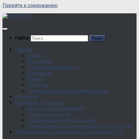
Перейти к содержанию
Найти:
Главная
Анонсы
Банк идей
Благотворительность
Интервью
Кавказ
Проекты
Социальное предпринимательство
Контакты
Карачаево-Черкесия
Достопримечательности
Справочник гидов
Коррекционные учреждения
Учреждения развития личности и творчества
Предложения и инициативы по развитию КЧР